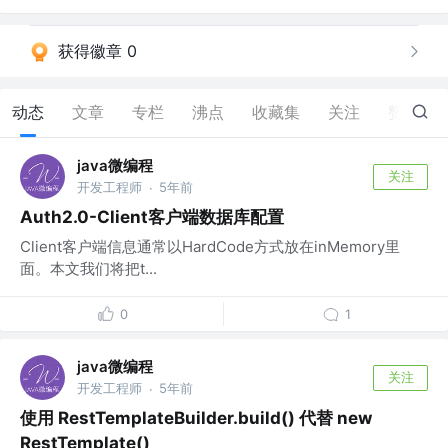
获得徽章 0
动态
文章
专栏
沸点
收藏集
关注
赞
0
java微编程
关注
开发工程师
5年前
·
Auth2.0-Client客户端数据库配置
Client客户端信息通常以HardCode方式放在inMemory里
面。本文我们将把t...
0
1
java微编程
关注
开发工程师
5年前
·
使用 RestTemplateBuilder.build() 代替 new
RestTemplate()