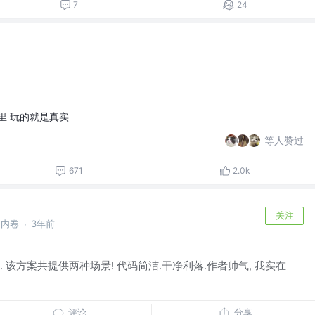
7
24
里 玩的就是真实
等人赞过
671
2.0k
关注
的内卷
3年前
·
模板. 该方案共提供两种场景! 代码简洁.干净利落.作者帅气, 我实在
评论
分享