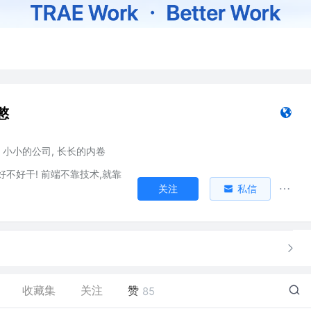
憨
小小的公司, 长长的内卷
不好干! 前端不靠技术,就靠
关注
私信
收藏集
关注
赞
85