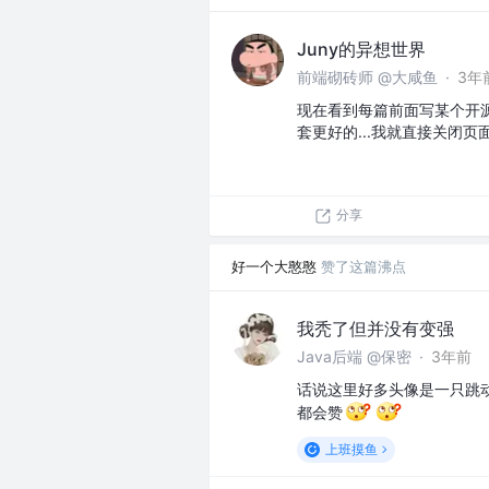
Juny的异想世界
前端砌砖师 @大咸鱼
·
3年
现在看到每篇前面写某个开
套更好的...我就直接关闭
分享
好一个大憨憨
赞了这篇沸点
我秃了但并没有变强
Java后端 @保密
·
3年前
话说这里好多头像是一只跳
都会赞
上班摸鱼