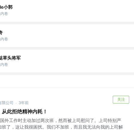
de小郭
的内卷
奇
的内卷
哒草头将军
的内卷
关注
有限公司
3年前
·
违法，从此拒绝精神内耗！
国外工作时主动加过两次班，然而被上司慰问了。上司特别严
加班了，这让我很困扰。我们不加班，而且我无法向我的上司解