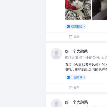
萌宠报道
分享
好一个大憨憨
前端开发 @小小的公司, 长
看过《火影忍者疾风传》的兄
咯托，影响我们之间的羁绊啊
一起看片
分享
好一个大憨憨