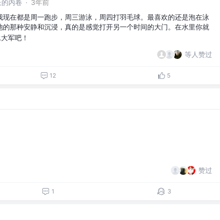
长的内卷
·
3年前
我现在都是周一跑步，周三游泳，周四打羽毛球。最喜欢的还是泡在泳
池的那种安静和沉浸，真的是感觉打开另一个时间的大门。在水里你就
泳大军吧！
等人赞过
12
5
赞过
1
3