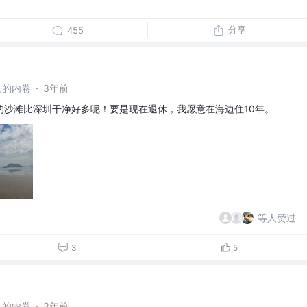
分享
455
长的内卷
·
3年前
的沙滩比深圳干净好多呢！要是现在退休，我愿意在海边住10年。
等人赞过
3
5
长的内卷
·
3年前