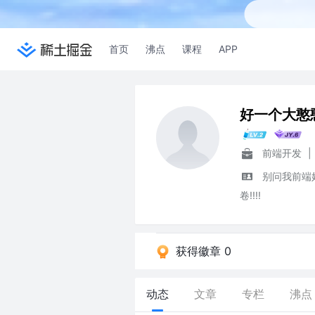
首页
沸点
课程
APP
好一个大憨
前端开发
|
别问我前端好
卷!!!!
获得徽章 0
动态
文章
专栏
沸点