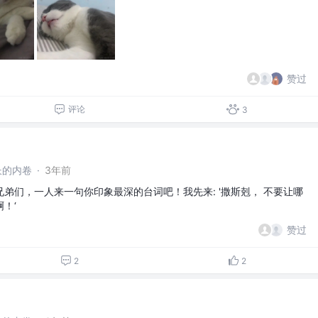
赞过
评论
3
长的内卷
·
3年前
弟们，一人来一句你印象最深的台词吧！我先来: '撒斯剋， 不要让哪
！‘
赞过
2
2