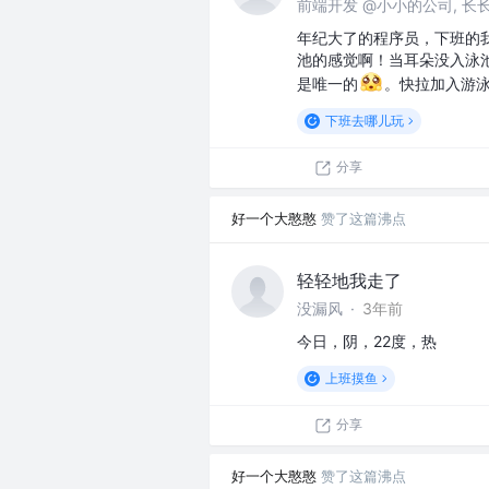
前端开发 @小小的公司, 长
年纪大了的程序员，下班的
池的感觉啊！当耳朵没入泳
是唯一的
。快拉加入游
下班去哪儿玩
分享
好一个大憨憨
赞了这篇沸点
轻轻地我走了
没漏风
·
3年前
今日，阴，22度，热
上班摸鱼
分享
好一个大憨憨
赞了这篇沸点