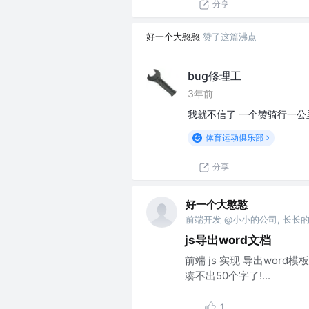
分享
好一个大憨憨
赞了这篇沸点
bug修理工
3年前
我就不信了 一个赞骑行一公
体育运动俱乐部
分享
好一个大憨憨
前端开发 @小小的公司, 长长
js导出word文档
前端 js 实现 导出word
凑不出50个字了!...
1