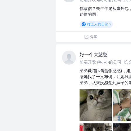
你敢信？去年年尾从事外包
赔偿的啊！
打工人的日常
分享
好一个大憨憨
前端开发 @小小的公司, 长
弟弟(独苗)和姐姐(憨憨)
给她找了一只布偶，让她浅
弟弟，从来没感觉到妹子的