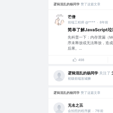
逻辑混乱的杨同学
赞了这篇文章
芒僧
前端工程师 @****
8年前
·
简单了解JavaScrip
先科普一下：内存泄漏（Me
序未释放或无法释放，造成
后果。...
498
逻辑混乱的杨同学
关注了
初级前端攻城狮
逻辑混乱的杨同学
赞了这篇文章
无名之苝
会拍照的程序媛
7年前
·