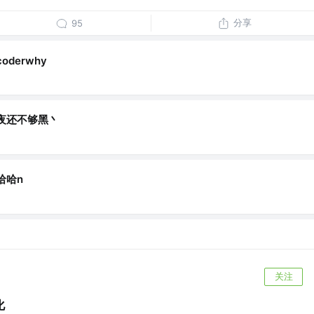
分享
95
coderwhy
夜还不够黑丶
哈哈n
关注
化