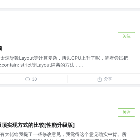
关注
题
套太深导致Layout等计算复杂，所以CPU上升了呢，笔者尝试把
ain: strict等Layout隔离的方法，...
分享
30
关注
吸顶实现方式的比较[性能升级版]
有大佬给我提了一些修改意见，我觉得这个意见确实中肯。所