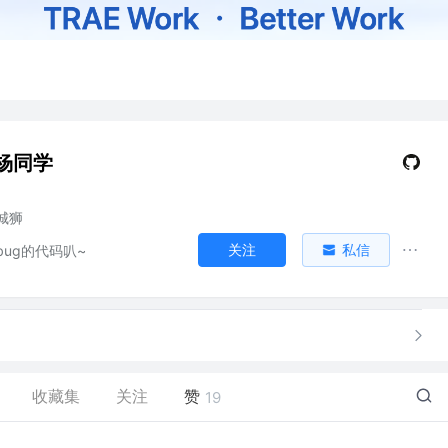
杨同学
城狮
关注
私信
ug的代码叭~
收藏集
关注
赞
19