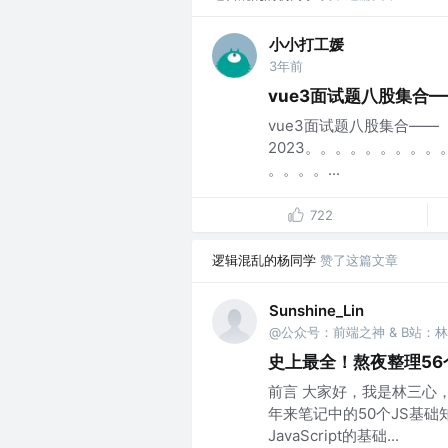
小小打工媛
3年前
vue3面试题八股集合—
vue3面试题八股集合——
2023。。。。。。。。
。。。。...
722
逻辑混乱的杨同学
赞了这篇文章
Sunshine_Lin
@公众号：前端之神 & B站：
史上最全！熬夜整理56个
前言 大家好，我是林三心
年来笔记中的50个JS基础
JavaScript的基础...