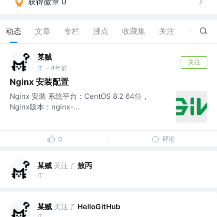
获得徽章 0
动态
文章
专栏
沸点
收藏集
关注
赞
0
某贼
关注
4年前
IT
·
Nginx 安装配置
Nginx 安装 系统平台：CentOS 8.2 64位，
Nginx版本：nginx-...
评论
0
某贼
关注了
敖丙
IT
某贼
关注了
HelloGitHub
IT