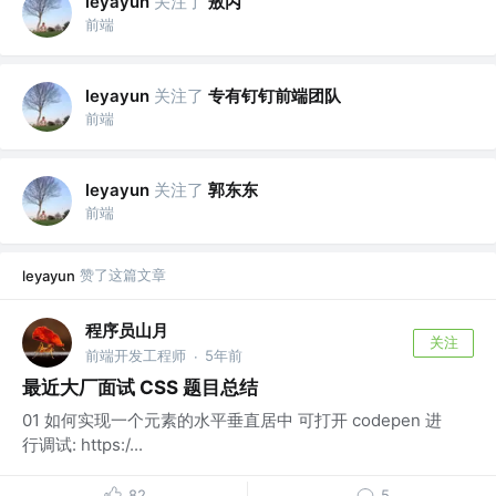
关注了
敖丙
leyayun
前端
关注了
专有钉钉前端团队
leyayun
前端
关注了
郭东东
leyayun
前端
赞了这篇文章
leyayun
程序员山月
关注
前端开发工程师
5年前
·
最近大厂面试 CSS 题目总结
01 如何实现一个元素的水平垂直居中 可打开 codepen 进
行调试: https:/...
82
5