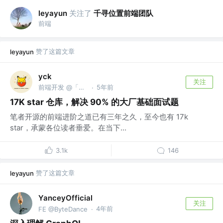
关注了
千寻位置前端团队
leyayun
前端
赞了这篇文章
leyayun
yck
关注
前端开发 @「前端真好玩」公众号作者
5年前
·
17K star 仓库，解决 90% 的大厂基础面试题
笔者开源的前端进阶之道已有三年之久，至今也有 17k
star，承蒙各位读者垂爱。在当下...
3.1k
146
赞了这篇文章
leyayun
YanceyOfficial
关注
4年前
FE @ByteDance
·