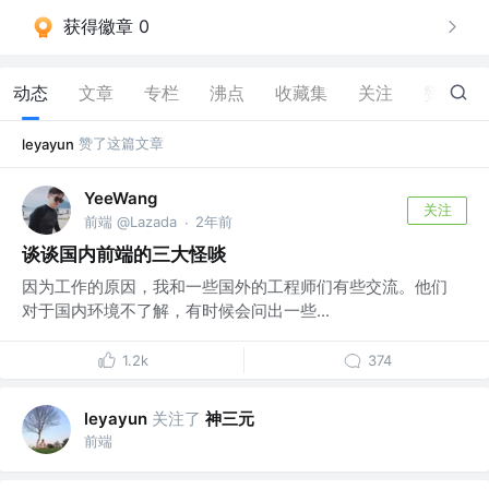
获得徽章 0
动态
文章
专栏
沸点
收藏集
关注
赞
41
赞了这篇文章
leyayun
YeeWang
关注
前端 @Lazada
2年前
·
谈谈国内前端的三大怪啖
因为工作的原因，我和一些国外的工程师们有些交流。他们
对于国内环境不了解，有时候会问出一些...
1.2k
374
关注了
神三元
leyayun
前端