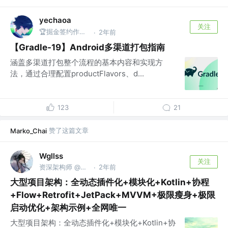
yechaoa
关注
🏆掘金签约作者 @阿里巴巴
2年前
·
【Gradle-19】Android多渠道打包指南
涵盖多渠道打包整个流程的基本内容和实现方
法，通过合理配置productFlavors、d...
123
21
赞了这篇文章
Marko_Chai
Wgllss
关注
资深架构师 @Android老顽童
2年前
·
大型项目架构：全动态插件化+模块化+Kotlin+协程
+Flow+Retrofit+JetPack+MVVM+极限瘦身+极限
启动优化+架构示例+全网唯一
大型项目架构：全动态插件化+模块化+Kotlin+协