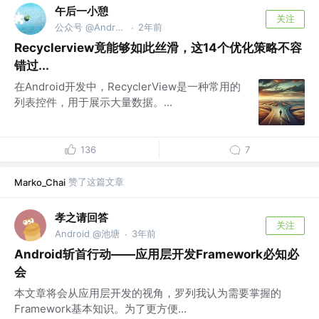
午后一小憩
关注
公众号 @Android补给站
2年前
·
Recyclerview竟能够如此丝滑，这14个优化策略不容
错过...
在Android开发中，RecyclerView是一种常用的
列表控件，用于展示大量数据。...
136
7
赞了这篇文章
Marko_Chai
孝之请回答
关注
Android @池塘
3年前
·
Android斩首行动——应用层开发Framework必知必
会
本文章将会从应用层开发的视角，罗列我认为需要掌握的
Framework基本知识。为了更方便...