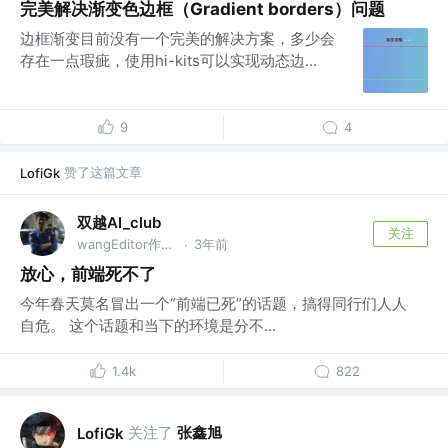
完美解决渐变色边框（Gradient borders）问题
边框渐变目前没有一个完美的解决方案，多少会
存在一点瑕疵，使用hi-kits可以实现动态边...
9
4
赞了这篇文章
LofiGk
双越AI_club
关注
wangEditor作者，慕课网讲师
3年前
·
放心，前端死不了
今年春天莫名冒出一个“前端已死”的话题，搞得同行们人人
自危。 这个话题和当下的环境是分不...
1.4k
822
关注了
张鑫旭
LofiGk