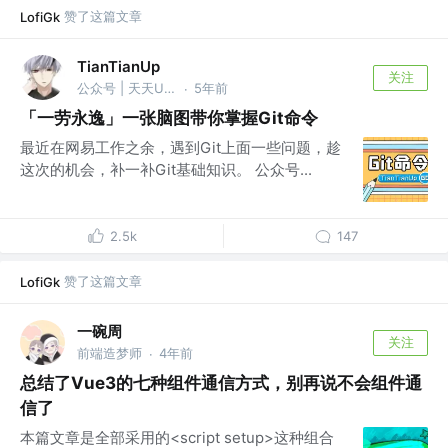
赞了这篇文章
LofiGk
TianTianUp
关注
公众号 | 天天Up @腾讯
5年前
·
「一劳永逸」一张脑图带你掌握Git命令
最近在网易工作之余，遇到Git上面一些问题，趁
这次的机会，补一补Git基础知识。 公众号...
2.5k
147
赞了这篇文章
LofiGk
一碗周
关注
前端造梦师
4年前
·
总结了Vue3的七种组件通信方式，别再说不会组件通
信了
本篇文章是全部采用的<script setup>这种组合