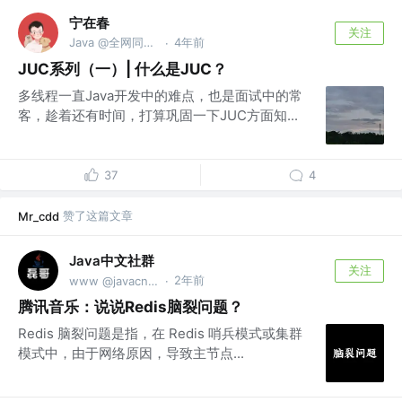
宁在春
关注
Java @全网同名@宁在春
4年前
·
JUC系列（一）| 什么是JUC？
多线程一直Java开发中的难点，也是面试中的常
客，趁着还有时间，打算巩固一下JUC方面知...
37
4
赞了这篇文章
Mr_cdd
Java中文社群
关注
2年前
www @javacn.site
·
腾讯音乐：说说Redis脑裂问题？
Redis 脑裂问题是指，在 Redis 哨兵模式或集群
模式中，由于网络原因，导致主节点...