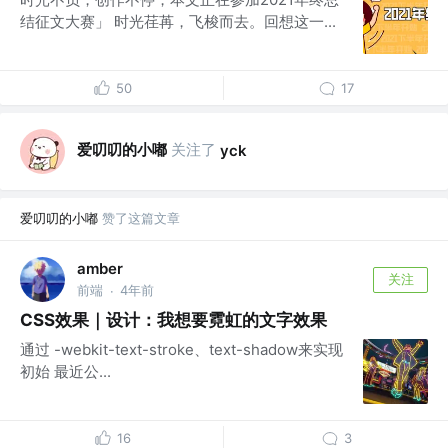
结征文大赛」 时光荏苒，飞梭而去。回想这一...
50
17
爱叨叨的小嘟
关注了
yck
爱叨叨的小嘟
赞了这篇文章
amber
关注
前端
4年前
·
CSS效果｜设计：我想要霓虹的文字效果
通过 -webkit-text-stroke、text-shadow来实现
初始 最近公...
16
3