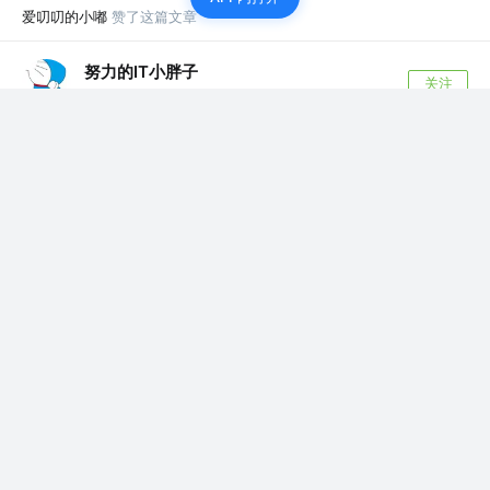
爱叨叨的小嘟
赞了这篇文章
努力的IT小胖子
关注
Java初级程序员
4年前
·
[记一记系列]maven使用Tomcat8插件的遇到问题和
解决办法
maven使用tomcat8插件解决办法 前言 一开始想从
JavaWeb做一个简易的教育...
评论
7
爱叨叨的小嘟
赞了这篇文章
北洋
关注
Android开发工程师
4年前
·
关于Signal Catcher线程中对线程的理解
首先简述下Signal Catcher，Signal Catcher线程接受到
kerne...