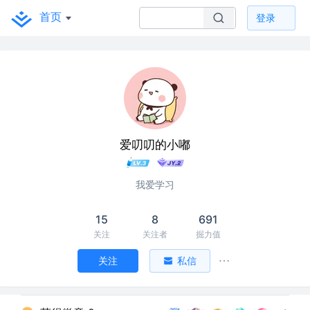
首页
登录
爱叨叨的小嘟
我爱学习
15
8
691
关注
关注者
掘力值
关注
私信