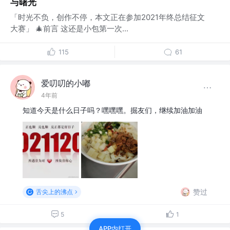
与曙光
「时光不负，创作不停，本文正在参加2021年终总结征文
大赛」 🎄前言 这还是小包第一次...
115
61
爱叨叨的小嘟
4年前
知道今天是什么日子吗？嘿嘿嘿。掘友们，继续加油加油
赞过
舌尖上的沸点
5
1
APP内打开