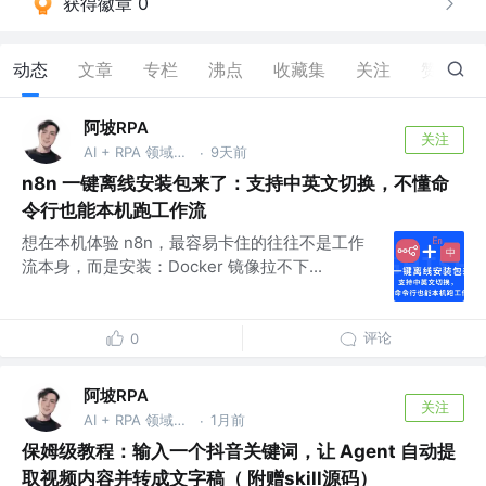
获得徽章 0
动态
文章
专栏
沸点
收藏集
关注
赞
30
阿坡RPA
关注
AI + RPA 领域持续深耕者，专注于分享本地知识库及 AI 自动化工作流实战干货， vx：ao-ai-coding
9天前
·
n8n 一键离线安装包来了：支持中英文切换，不懂命
令行也能本机跑工作流
想在本机体验 n8n，最容易卡住的往往不是工作
流本身，而是安装：Docker 镜像拉不下...
评论
0
阿坡RPA
关注
AI + RPA 领域持续深耕者，专注于分享本地知识库及 AI 自动化工作流实战干货， vx：ao-ai-coding
1月前
·
保姆级教程：输入一个抖音关键词，让 Agent 自动提
取视频内容并转成文字稿（ 附赠skill源码）