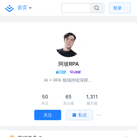
首页
登录
阿坡RPA
AI + RPA 领域持续深耕者，专注于分享本地知识库及 AI 自动化工作流实战干货， vx：ao-ai-coding
50
65
1,311
关注
关注者
掘力值
关注
私信