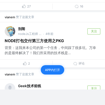
27
16
赞了这篇文章
vianem
别闹
关注
nodeJs工程师 @易书
4年前
·
NODE打包交付第三方使用之PKG
背景：这我来本公司的第一个任务，中间踩了很多坑。万幸
的是最终解决了！我们所采用的技术栈是...
评论
2
APP内打开
赞了这篇文章
vianem
Geek技术前线
关注
前端 | 公众号 Geek技术前线 @Bytedance
6年前
·
使用pkg打包node应用
此时pkg这个库就能解决介个问题。最近因为项目需求方需