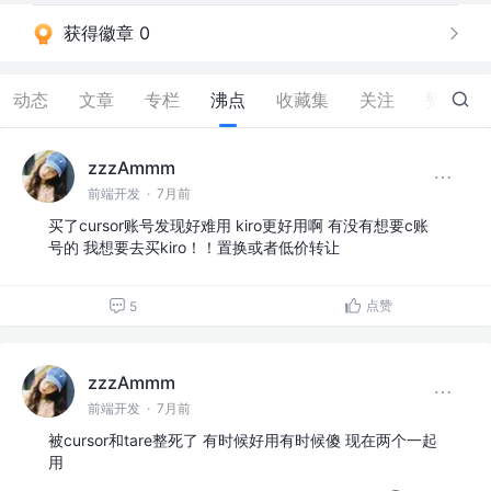
获得徽章 0
动态
文章
专栏
沸点
收藏集
关注
赞
147
zzzAmmm
前端开发
·
7月前
买了cursor账号发现好难用 kiro更好用啊 有没有想要c账
号的 我想要去买kiro！！置换或者低价转让
点赞
5
zzzAmmm
前端开发
·
7月前
被cursor和tare整死了 有时候好用有时候傻 现在两个一起
用