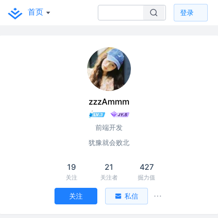
首页
登录
zzzAmmm
前端开发
犹豫就会败北
19
21
427
关注
关注者
掘力值
关注
私信