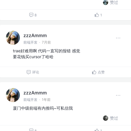
赞过
8
1
zzzAmmm
前端开发
·
7月前
trae好难用啊 代码一直写的报错 感觉
要花钱买cursor了哈哈
评论
点赞
zzzAmmm
前端开发
·
1年前
厦门中级前端有内推吗~可私信我
赞过
8
1