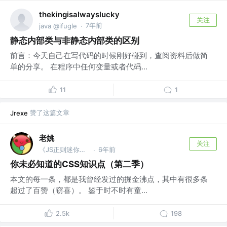
thekingisalwayslucky
关注
7年前
java @ifugle
·
静态内部类与非静态内部类的区别
前言：今天自己在写代码的时候刚好碰到，查阅资料后做简
单的分享。 在程序中任何变量或者代码...
11
1
赞了这篇文章
Jrexe
老姚
关注
《JS正则迷你书》作者
6年前
·
你未必知道的CSS知识点（第二季）
本文的每一条，都是我曾经发过的掘金沸点，其中有很多条
超过了百赞（窃喜）。 鉴于时不时有童...
2.5k
198