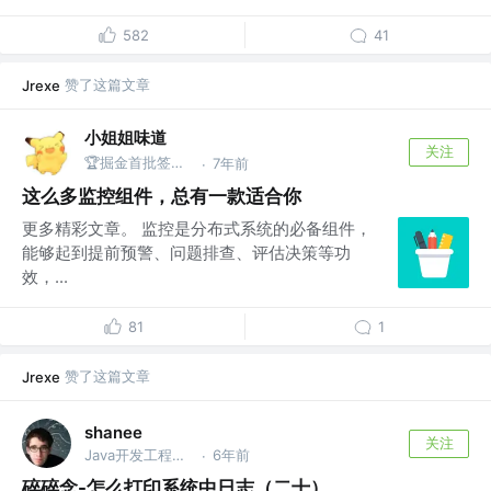
582
41
赞了这篇文章
Jrexe
小姐姐味道
关注
🏆掘金首批签约作者 @公众号：xjjdog
7年前
·
这么多监控组件，总有一款适合你
更多精彩文章。 监控是分布式系统的必备组件，
能够起到提前预警、问题排查、评估决策等功
效，...
81
1
赞了这篇文章
Jrexe
shanee
关注
Java开发工程师 @某互联网风控公司
6年前
·
碎碎念-怎么打印系统中日志（二十）