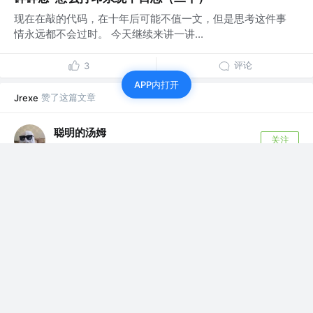
现在在敲的代码，在十年后可能不值一文，但是思考这件事
情永远都不会过时。 今天继续来讲一讲...
评论
3
APP内打开
赞了这篇文章
Jrexe
聪明的汤姆
关注
6年前
利用"交叉观察者"这个小宝贝儿，轻松实现懒加载、吸
顶、触底 ❗
直接进入正题，IntersectionObserver 翻译为
"交叉观察者"，它的任务...
571
88
赞了这篇文章
Jrexe