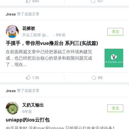
890
107
赞了这篇文章
Jrexe
花裤衩
关注
开会工程师 @字节跳动
9年前
·
手摸手，带你用vue撸后台 系列三(实战篇)
在前面两篇文章中已经把基础工作环境构建完
成，也已经把后台核心的登录和权限问题完成
了，现在...
1.3k
88
赞了这篇文章
Jrexe
又奶又输出
关注
6年前
uniapp的ios云打包
由于开发时,没有mac和iphone,只能用云打包来完成任务1.