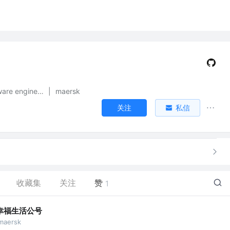
senior software engineer
|
maersk
关注
私信
收藏集
关注
赞
1
幸福生活公号
maersk