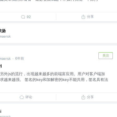
分享
92
依扬
maersk
关注
6年前
maersk
·
I
另外js的流行，出现越来越多的前端富应用。用户对客户端加
需求越来越强。 签名的key和加解密的key不能共用，签名具有法
评论
分享
i
maersk