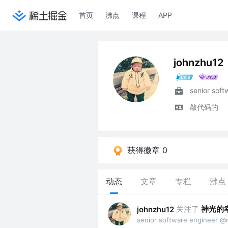
首页
沸点
课程
APP
johnzhu12
敲代码的
获得徽章 0
动态
文章
专栏
沸点
关注了
神光的
johnzhu12
senior software engineer @