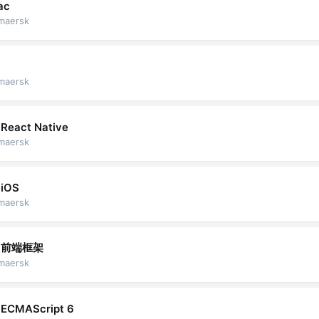
ac
maersk
maersk
React Native
maersk
iOS
maersk
前端框架
maersk
ECMAScript 6