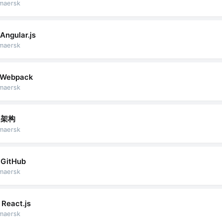
maersk
Angular.js
maersk
Webpack
maersk
架构
maersk
GitHub
maersk
React.js
maersk