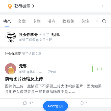
获得徽章 0
动态
文章
专栏
沸点
收藏集
关注
赞
20
社会你李哥
关注了
无邪L
前端工程师 @美团点评
社会你李哥
赞了这篇文章
无邪L
关注
前端 @北京北大方正电子
7年前
·
前端图片压缩及上传
图片的上传一般情况下不需要上传大体积的图片，因为如果
是用户头像或者是一些要求清晰度不是太...
117
7
APP内打开