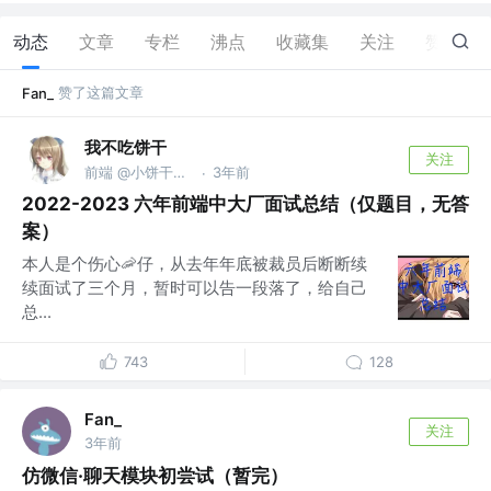
动态
文章
专栏
沸点
收藏集
关注
赞
6
赞了这篇文章
Fan_
我不吃饼干
关注
前端 @小饼干无限公司
3年前
·
2022-2023 六年前端中大厂面试总结（仅题目，无答
案）
本人是个伤心🦐仔，从去年年底被裁员后断断续
续面试了三个月，暂时可以告一段落了，给自己
总...
743
128
Fan_
关注
3年前
仿微信·聊天模块初尝试（暂完）