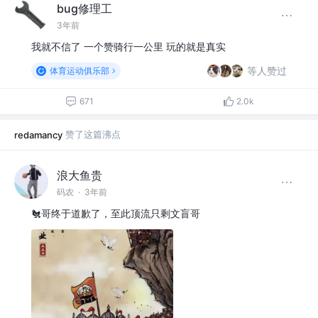
bug修理工
3年前
我就不信了 一个赞骑行一公里 玩的就是真实
等人赞过
体育运动俱乐部
671
2.0k
赞了这篇沸点
redamancy
浪大鱼贵
码农
·
3年前
🐔哥终于道歉了，至此顶流只剩文盲哥