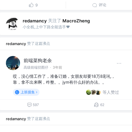
评论
9
关注了
redamancy
MacroZheng
小全栈,上中下路全能选手❤
赞了这篇沸点
redamancy
前端菜狗老余
高级前端切图仔
·
3年前
哎，没心情工作了，准备订婚，女朋友却要18万8彩礼，
靠，拿不出来啊，咋整。。jym有什么好的办法。。
等人赞过
上班摸鱼
597
62
赞了这篇沸点
redamancy