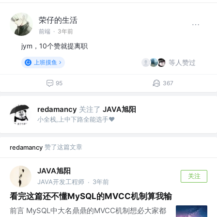
荣仔的生活
前端
·
3年前
jym，10个赞就提离职
等人赞过
上班摸鱼
95
367
关注了
JAVA旭阳
redamancy
小全栈,上中下路全能选手❤
赞了这篇文章
redamancy
JAVA旭阳
关注
JAVA开发工程师
3年前
·
看完这篇还不懂MySQL的MVCC机制算我输
前言 MySQL中大名鼎鼎的MVCC机制想必大家都