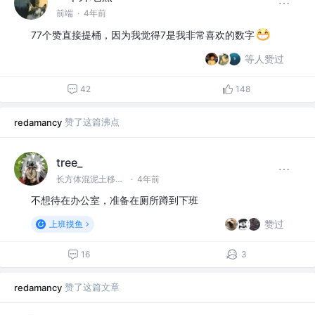
前端
·
4年前
77个赞直接提桶，因为我觉得7是我非常喜欢的数字
等人赞过
42
148
赞了这篇沸点
redamancy
tree_
长方体混泥土移动工程师
·
4年前
不想待在办公室，准备在厕所蹲到下班
赞过
上班摸鱼
16
3
赞了这篇文章
redamancy