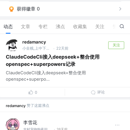
获得徽章 0
动态
文章
专栏
沸点
收藏集
关注
赞
20
redamancy
关注
小全栈,上中下路全能选手❤
22天前
·
ClaudeCodeCli接入deepseek+整合使用
openspec+superpowers记录
ClaudeCodeCli接入deepseek+整合使用
openspec+superpo...
评论
0
赞了这篇沸点
redamancy
李雪花
农村宠物狗夜间运输
·
26天前