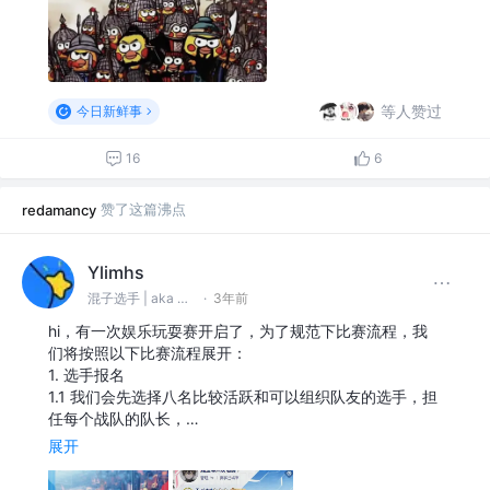
等人赞过
今日新鲜事
16
6
赞了这篇沸点
redamancy
Ylimhs
混子选手 | aka 邦妮6号 | 沸点客不服君 @mofish
·
3年前
hi，有一次娱乐玩耍赛开启了，为了规范下比赛流程，我
们将按照以下比赛流程展开：
1. 选手报名
1.1 我们会先选择八名比较活跃和可以组织队友的选手，担
任每个战队的队长，…
展开