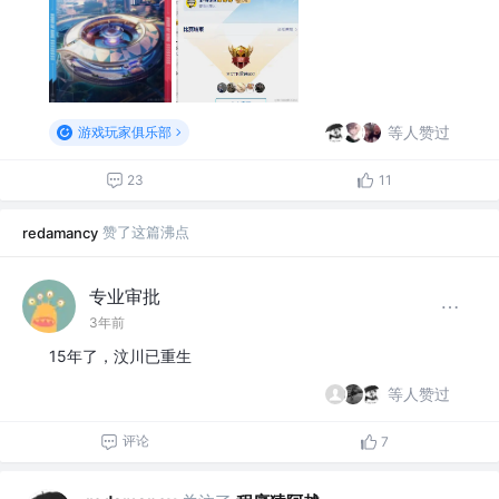
等人赞过
游戏玩家俱乐部
23
11
赞了这篇沸点
redamancy
专业审批
3年前
15年了，汶川已重生
等人赞过
评论
7