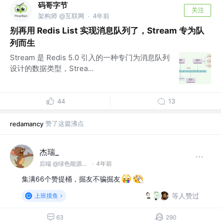
码哥字节
关注
架构师 @互联网
4年前
·
别再用 Redis List 实现消息队列了，Stream 专为队
列而生
Stream 是 Redis 5.0 引入的一种专门为消息队列
设计的数据类型，Strea...
44
13
赞了这篇沸点
redamancy
杰瑞_
后端 @绿色能源回收科技有限公司
·
4年前
集满66个赞提桶，掘友不骗掘友
等人赞过
上班摸鱼
63
290