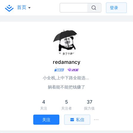
首页
登录
redamancy
小全栈,上中下路全能选手❤
躺着能不能把钱赚了
4
5
37
关注
关注者
掘力值
关注
私信