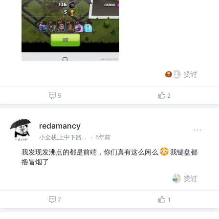
赞过
5
2
redamancy
小全栈,上中下路全能选手❤
·
5年前
我发现发沸点的都是前端，你们真有这么闲么
我键盘都
撸冒烟了
赞过
7
1