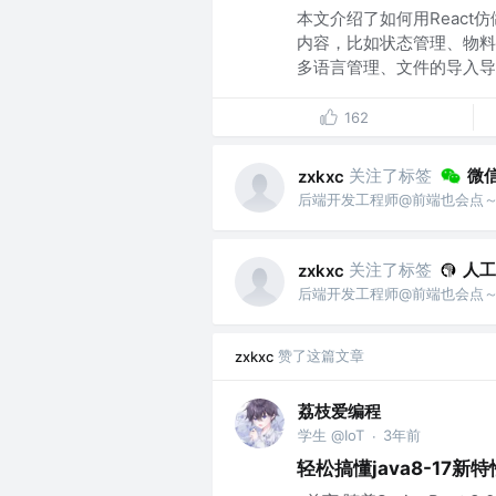
本文介绍了如何用Reac
内容，比如状态管理、物料
多语言管理、文件的导入导出
162
关注了标签
微
zxkxc
后端开发工程师@前端也会点
关注了标签
人工
zxkxc
后端开发工程师@前端也会点
赞了这篇文章
zxkxc
荔枝爱编程
学生 @IoT
3年前
·
轻松搞懂java8-17新特