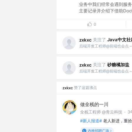
业务中我们经常会遇到服务
主要记录并介绍下借助Docker、
0
关注了
Java中文社
zxkxc
后端开发工程师@前端也会点
关注了
砂糖橘加盐
zxkxc
后端开发工程师@前端也会点
赞了这篇沸点
zxkxc
做全栈的一川
全栈工程师 @青云科技
·
3
#新人报道#
老人新进，重拾
内推招聘广场