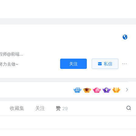
后端开发工程师@前端也会点～
关注
私信
努力去做~
收藏集
关注
赞
29