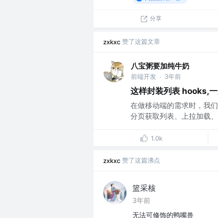
分享
赞了这篇文章
zxkxc
八宝粥要加纯牛奶
前端开发
3年前
·
这样封装列表 hooks,
在做移动端的需求时，我们
分页获取列表、上拉加载、
1.0k
赞了这篇沸点
zxkxc
篮采核
3年前
无法可修饰的鸭嘴兽