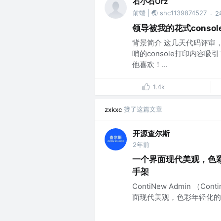
石小石Orz
前端 | 🌏 shc1139874527
2
·
领导被我的花式conso
背景简介 这几天代码评审
哨的console打印内容
他喜欢！...
1.4k
赞了这篇文章
zxkxc
开源查尔斯
2年前
一个界面现代美观，色彩年
手架
ContiNew Admin （C
面现代美观，色彩年轻化的Vue