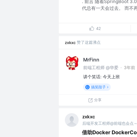
. 前言 随着SpringBoot 
代总有一天会过去。 而不再是
42
赞了这篇沸点
zxkxc
MrFinn
前端工程师 @华爱
·
3年前
讲个笑话: 今天上班
搞笑段子
分享
zxkxc
后端开发工程师@前端也会点
借助Docker DockerCo