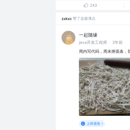
243
赞了这篇沸点
zxkxc
一起随缘
java开发工程师
·
2年前
周内写代码，周末擀面条，
上班摸鱼