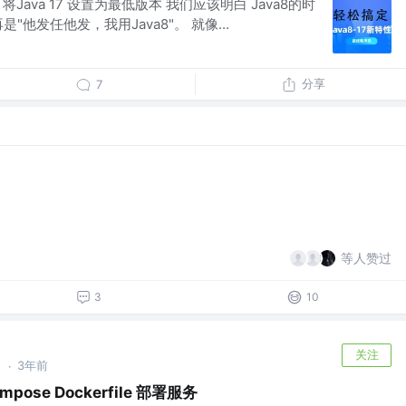
3.0 将Java 17 设置为最低版本 我们应该明白 Java8的时
"他发任他发，我用Java8"。 就像...
分享
7
等人赞过
3
10
关注
～
3年前
·
mpose Dockerfile 部署服务