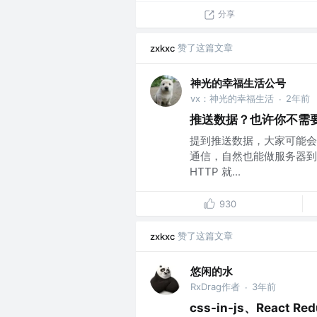
分享
赞了这篇文章
zxkxc
神光的幸福生活公号
vx：神光的幸福生活
2年前
·
推送数据？也许你不需要 W
提到推送数据，大家可能会首先想
通信，自然也能做服务器到
HTTP 就...
930
赞了这篇文章
zxkxc
悠闲的水
RxDrag作者
3年前
·
css-in-js、Reac