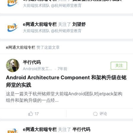
大前端技术团队 @杭州铭师堂教育
e网通大前端专栏
关注了
刘望舒
大前端技术团队 @杭州铭师堂教育
e网通大前端专栏
赞了这篇文章
半行代码
关注
Android开发工程师 @abcc
7年前
·
Android Architecture Component 和架构升级在铭
师堂的实践
这是一篇关于杭州铭师堂大前端Android团队对jetpack架构
组件和架构升级的一点经...
评论
17
e网通大前端专栏
关注了
半行代码