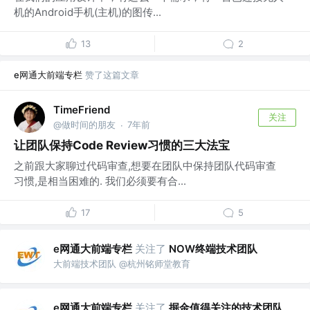
机的Android手机(主机)的图传...
13
2
e网通大前端专栏
赞了这篇文章
TimeFriend
关注
@做时间的朋友
7年前
·
让团队保持Code Review习惯的三大法宝
之前跟大家聊过代码审查,想要在团队中保持团队代码审查
习惯,是相当困难的. 我们必须要有合...
17
5
e网通大前端专栏
关注了
NOW终端技术团队
大前端技术团队 @杭州铭师堂教育
e网通大前端专栏
关注了
掘金值得关注的技术团队