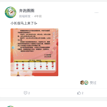
奔跑圈圈
前端研发
·
4年前
小长假马上来了🥳
赞过
2
2