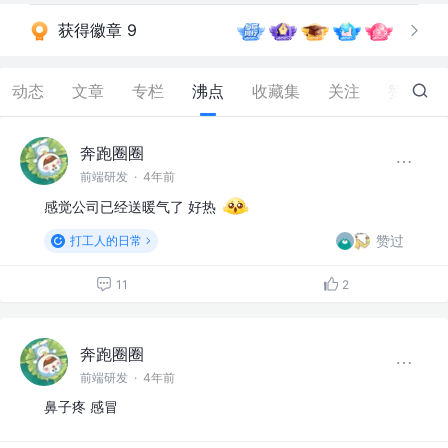
获得徽章 9
动态
文章
专栏
沸点
收藏集
关注
赞
372
奔跑圈圈
前端研发
·
4年前
感觉公司已经送暖气了 好热
赞过
打工人的日常
11
2
奔跑圈圈
前端研发
·
4年前
鼻子疼 感冒