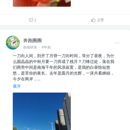
点赞
2
奔跑圈圈
前端研发
·
4年前
一刀向人间，剖开了月饼一刀向时间，等分了昼夜，为什
么圆晶晶的中秋月要一刀挥成了残月？刀锋过处，落在我
们两旁中间是南海千年的风浪寂寞，是我的白昼惊短悠
悠，是苦你的夜长。去年是圆月的光辉，一床共看婵娟，
今夕在两岸，…
展开