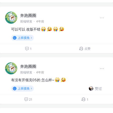
奔跑圈圈
前端研发
·
4年前
可以可以 改版不错
上班摸鱼
点赞
1
奔跑圈圈
前端研发
·
4年前
有没有开领克05的 怎么样~
赞过
上班摸鱼
21
1