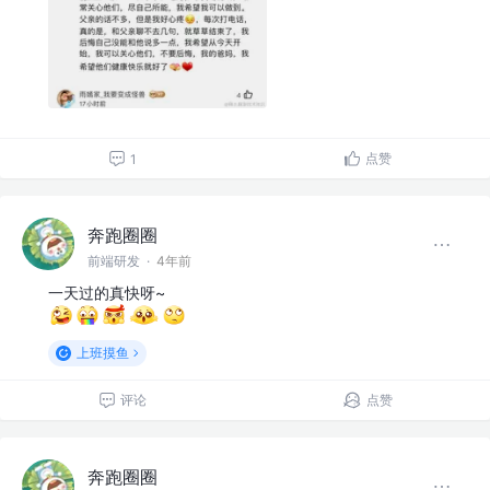
点赞
1
奔跑圈圈
前端研发
·
4年前
一天过的真快呀~
上班摸鱼
评论
点赞
奔跑圈圈