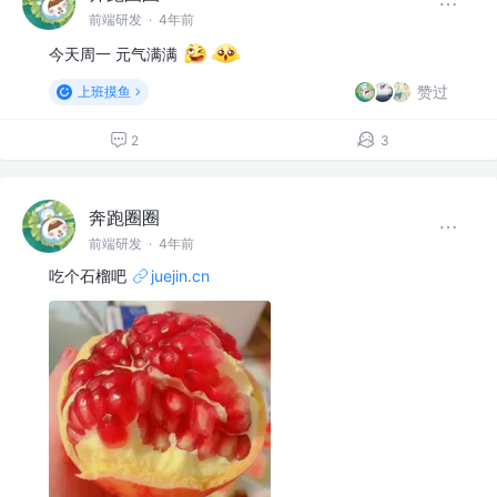
前端研发
·
4年前
今天周一 元气满满
赞过
上班摸鱼
2
3
奔跑圈圈
前端研发
·
4年前
吃个石榴吧
juejin.cn