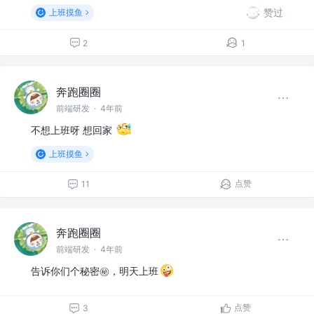
赞过
上班摸鱼
2
1
奔跑圈圈
前端研发
·
4年前
不想上班呀 想回家
上班摸鱼
点赞
11
奔跑圈圈
前端研发
·
4年前
告诉你们个秘密㊙️，明天上班
点赞
3