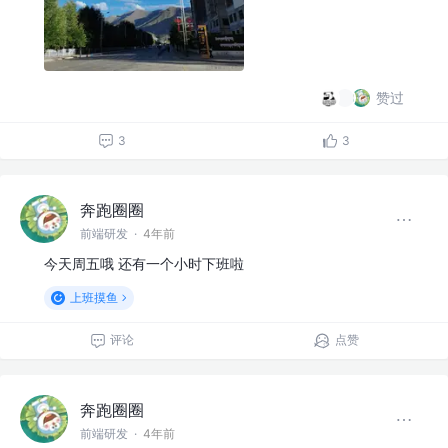
赞过
3
3
奔跑圈圈
前端研发
·
4年前
今天周五哦 还有一个小时下班啦
上班摸鱼
评论
点赞
奔跑圈圈
前端研发
·
4年前