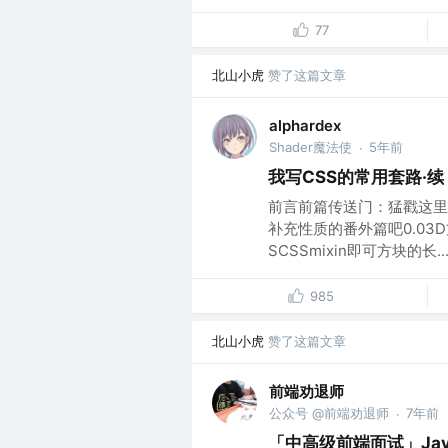
77
北山小虎
赞了这篇文章
alphardex
Shader魔法使
5年前
·
我写CSS的常用套路·续
前言前篇传送门：猛戳这里
补充性质的番外篇吧0.03
SCSSmixin即可方块的长..
985
北山小虎
赞了这篇文章
前端劝退师
公众号 @前端劝退师
7年前
·
「中高级前端面试」Jav