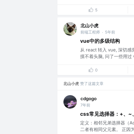
5
北山小虎
前端工程师
5年前
·
vue中的多级结构
从 react 转入 vue, 
摸不着头脑, 问了一些用过 v
0
北山小虎
赞了这篇文章
cdgogo
7年前
css常见选择器：+、~、>、:
定义：相邻兄弟选择器（Adjac
二者有相同父元素。 正因为cs