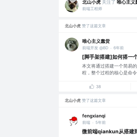
北山小虎
关注了
唯心主义
前端工程师
北山小虎
赞了这篇文章
唯心主义蠢货
前端开发 @BD
6年前
·
[脚手架搭建]如何搭一
本文将通过搭建一个简易的脚手架
程，整个过程的核心是命令行
38
北山小虎
赞了这篇文章
fengxianqi
前端
5年前
·
微前端qiankun从搭