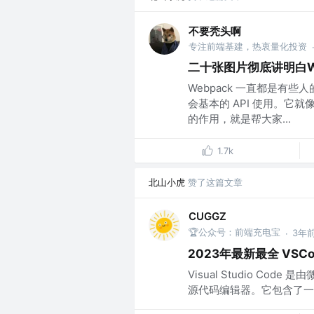
不要秃头啊
专注前端基建，热衷量化投资
二十张图片彻底讲明白W
Webpack 一直都是有
会基本的 API 使用。它
的作用，就是帮大家...
1.7k
北山小虎
赞了这篇文章
CUGGZ
🏆公众号：前端充电宝
3年
·
2023年最新最全 VSC
Visual Studio C
源代码编辑器。它包含了一