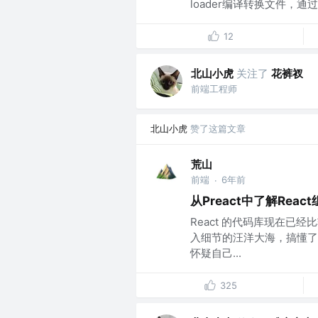
loader编译转换文件，通
12
北山小虎
关注了
花裤衩
前端工程师
北山小虎
赞了这篇文章
荒山
前端
6年前
·
从Preact中了解Reac
React 的代码库现在已经比
入细节的汪洋大海，搞懂了
怀疑自己...
325