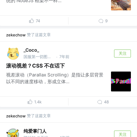
统的 NodeJS 框架不一样...
74
9
赞了这篇文章
zekechow
_Coco_
关注
国服第一切图仔 @Shopee
7年前
·
滚动视差？CSS 不在话下
视差滚动（Parallax Scrolling）是指让多层背景
以不同的速度移动，形成立体...
1.4k
48
赞了这篇文章
zekechow
纯爱掌门人
关注