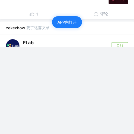
评论
1
APP内打开
赞了这篇文章
zekechow
ELab
关注
前端工程师 @公众号：ELab团队
5年前
·
Monorepo 的这些坑，我们帮你踩过了！
前言 笔者目前所在团队是使用 Monorepo 的方式
管理所有的业务项目，而随着项目的增...
286
34
赞了这篇文章
zekechow
神三元
关注
公众号 「三元同学」 @字节跳动
5年前
·