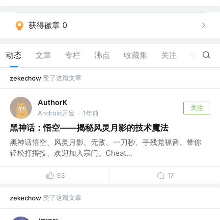
获得徽章 0
动态
文章
专栏
沸点
收藏集
关注
赞
49
赞了这篇文章
zekechow
AuthorK
关注
Android开发
1年前
·
黑神话：悟空——揭秘风灵月影的技术魔法
黑神话悟空、风灵月影、无敌、一刀秒、手残党福音、带你
轻松打搭投、欢迎加入宗门。Cheat...
93
17
赞了这篇文章
zekechow