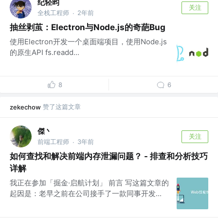
纪轻昀
关注
全栈工程师
2年前
·
抽丝剥茧：Electron与Node.js的奇葩Bug
使用Electron开发一个桌面端项目，使用Node.js
的原生API fs.readd...
8
6
赞了这篇文章
zekechow
傑丶
关注
前端工程师
3年前
·
如何查找和解决前端内存泄漏问题？ - 排查和分析技巧
详解
我正在参加「掘金·启航计划」 前言 写这篇文章的
起因是：老早之前在公司接手了一款同事开发...