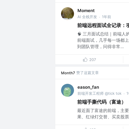
Moment
AI 全栈开发
1年前
·
前端远程面试全记录：项目
🧠 三月面试总结｜前端人
前端面试，几乎每一场都上
到团队管理，问得非常...
207
赞了这篇文章
Month7
eason_fan
前端开发工程师 @tick tok
·
前端手撕代码（富途）
最近面了富途的前端，主要
果、红绿灯交替、买卖股票的