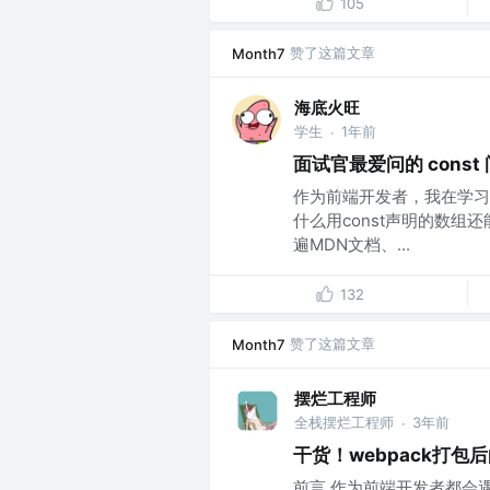
105
赞了这篇文章
Month7
海底火旺
学生
1年前
·
面试官最爱问的 cons
作为前端开发者，我在学习E
什么用const声明的数组
遍MDN文档、...
132
赞了这篇文章
Month7
摆烂工程师
全栈摆烂工程师
3年前
·
干货！webpack打包
前言 作为前端开发者都会