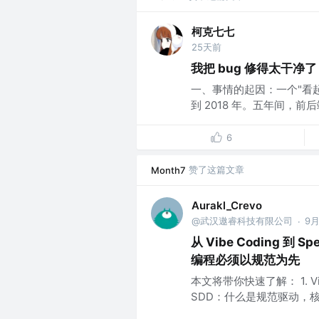
柯克七七
25天前
我把 bug 修得太干
一、事情的起因：一个"看
到 2018 年。五年间，前
6
赞了这篇文章
Month7
Aurakl_Crevo
@武汉遨睿科技有限公司
9
·
从 Vibe Coding 到 
编程必须以规范为先
本文将带你快速了解： 1. V
SDD：什么是规范驱动，核心