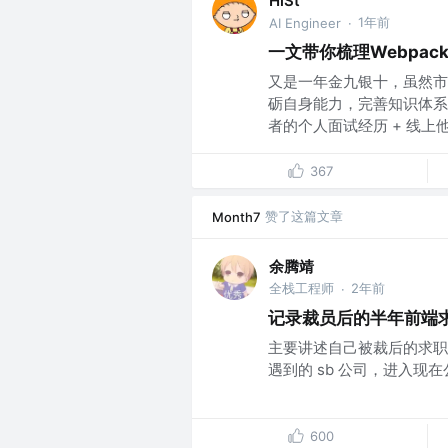
HiSt
1年前
AI Engineer
·
一文带你梳理Webpac
又是一年金九银十，虽然市
砺自身能力，完善知识体系
者的个人面试经历 + 线上他人
367
赞了这篇文章
Month7
余腾靖
全栈工程师
2年前
·
记录裁员后的半年前端
主要讲述自己被裁后的求职
遇到的 sb 公司，进入现
600