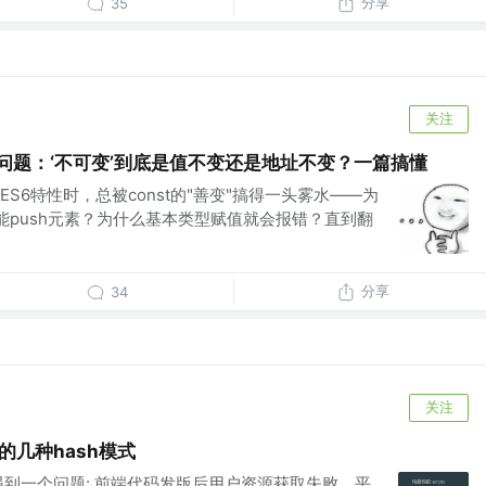
分享
35
关注
t 问题：‘不可变’到底是值不变还是地址不变？一篇搞懂
S6特性时，总被const的"善变"搞得一头雾水——为
还能push元素？为什么基本类型赋值就会报错？直到翻
分享
34
关注
后的几种hash模式
遇到一个问题: 前端代码发版后用户资源获取失败。平