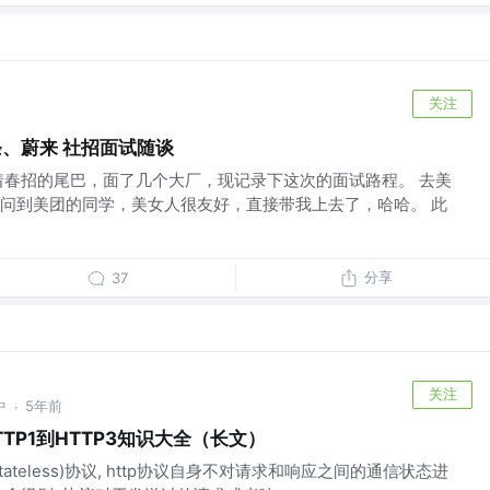
关注
条、蔚来 社招面试随谈
趁着春招的尾巴，面了几个大厂，现记录下这次的面试路程。 去美
问到美团的同学，美女人很友好，直接带我上去了，哈哈。 此
分享
37
关注
中
5年前
·
TP1到HTTP3知识大全（长文）
stateless)协议, http协议自身不对请求和响应之间的通信状态进