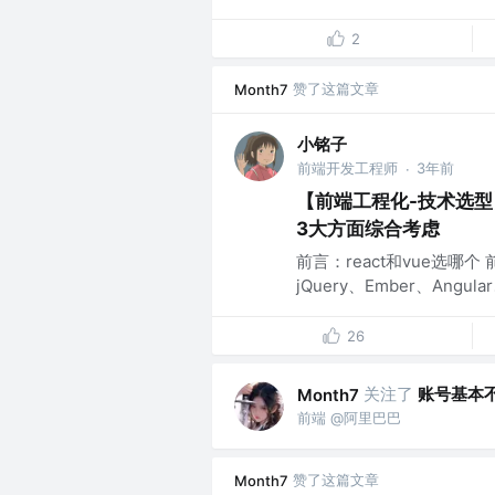
2
赞了这篇文章
Month7
小铭子
前端开发工程师
3年前
·
【前端工程化-技术选型】
3大方面综合考虑
前言：react和vue选
jQuery、Ember、Ang
26
关注了
账号基本
Month7
前端 @阿里巴巴
赞了这篇文章
Month7