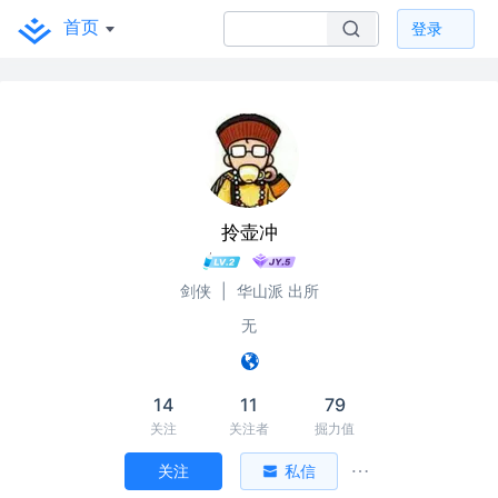
首页
登录
拎壶冲
剑侠
|
华山派 出所
无
14
11
79
关注
关注者
掘力值
关注
私信