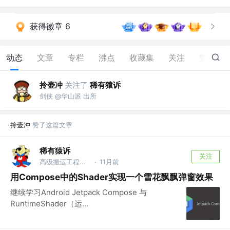
获得徽章 6
动态
文章
专栏
沸点
收藏集
关注
赞
449
拎壶冲
关注了
稀有猿诉
剑侠 @华山派 出所
拎壶冲
赞了这篇文章
稀有猿诉
关注
高级搬运工程师 @稀有猿诉
11月前
·
用Compose中的Shader实现一个雪花飘飘弹窗效果
继续学习Android Jetpack Compose 与
RuntimeShader（运...