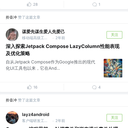
28
1
拎壶冲
赞了这篇文章
谋爱先谋生爱人先爱己
关注
移动端高级工程师 @东软睿驰汽车技术有限公司
2年前
·
深入探索Jetpack Compose LazyColumn性能表现
及优化策略
自从Jetpack Compose作为Google推出的现代
化UI工具包以来，它在And...
16
4
拎壶冲
赞了这篇文章
layz4android
关注
客户端研发工程师 @腾讯
2年前
·