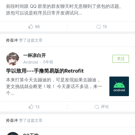
前段时间跟 QQ 群里的群友聊天时无意聊到了抓包的话题。
抓包可以说是程序员日常开发调试问...
96
15
拎壶冲
赞了这篇文章
一杯凉白开
关注
5年前
Android
·
学以致用---手撸简易版的Retrofit
本来打算今天去蹦迪的，可是发现如果去蹦迪，
更文挑战就会断更！唉！ 今天废话不多说，来一
个...
评论
13
拎壶冲
赞了这篇文章