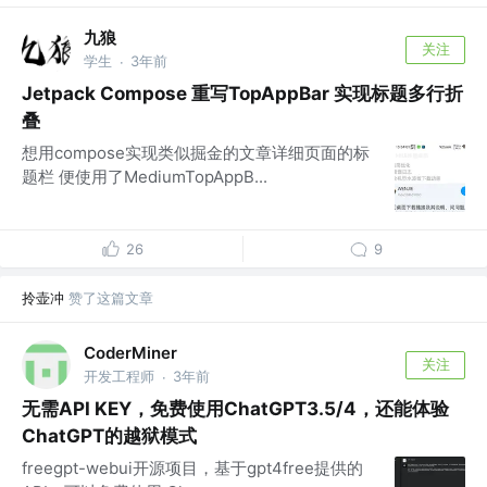
九狼
关注
学生
3年前
·
Jetpack Compose 重写TopAppBar 实现标题多行折
叠
想用compose实现类似掘金的文章详细页面的标
题栏 便使用了MediumTopAppB...
26
9
拎壶冲
赞了这篇文章
CoderMiner
关注
开发工程师
3年前
·
无需API KEY，免费使用ChatGPT3.5/4，还能体验
ChatGPT的越狱模式
freegpt-webui开源项目，基于gpt4free提供的