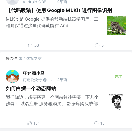
4年前
Android GDE @Bytedance
·
【代码吸猫】使用 Google MLKit 进行图像识别
MLKit 是 Google 提供的移动端机器学习库。工
程师仅通过少量代码就能在 And...
33
3
拎壶冲
赞了这篇文章
狂奔滴小马
关注
前端公众号 @JS酷
4年前
·
如何白嫖一个动态网站
我们知道，想要搭建一个网站往往需要一下几个
步骤： 域名注册 服务器购买、 数据库购买或部...
151
15