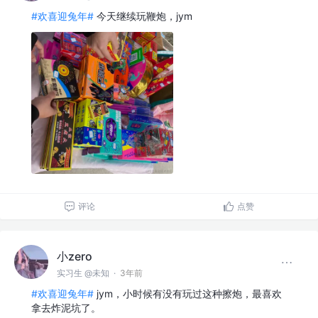
#欢喜迎兔年#
今天继续玩鞭炮，jym
评论
点赞
小zero
实习生 @未知
·
3年前
#欢喜迎兔年#
jym，小时候有没有玩过这种擦炮，最喜欢
拿去炸泥坑了。