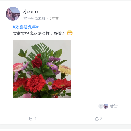
小zero
实习生 @未知
·
3年前
#欢喜迎兔年#
大家觉得这花怎么样，好看不
赞过
1
2