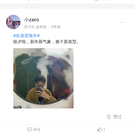
小zero
实习生 @未知
·
3年前
#欢喜迎兔年#
除夕啦，新年新气象，换个新发型。
赞过
评论
1