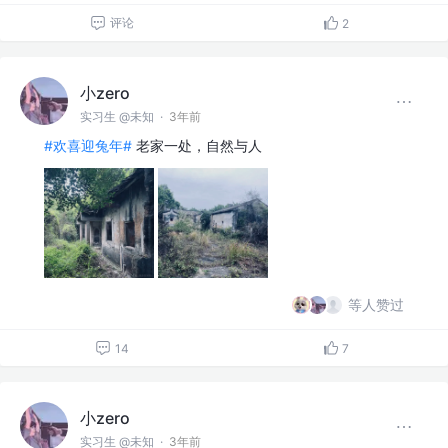
评论
2
小zero
实习生 @未知
·
3年前
#欢喜迎兔年#
老家一处，自然与人
等人赞过
14
7
小zero
实习生 @未知
·
3年前