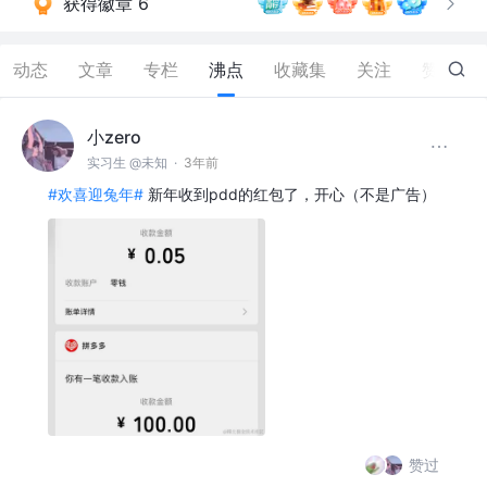
获得徽章 6
动态
文章
专栏
沸点
收藏集
关注
赞
19
小zero
实习生 @未知
·
3年前
#欢喜迎兔年#
新年收到pdd的红包了，开心（不是广告）
赞过