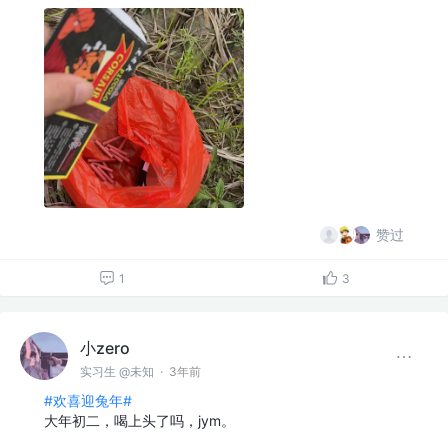
赞过
1
3
小zero
实习生 @未知
·
3年前
#欢喜迎兔年#
大年初二，喝上头了吗，jym。