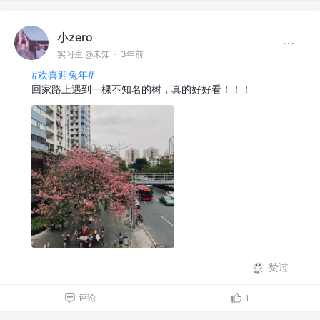
小zero
实习生 @未知
·
3年前
#欢喜迎兔年#
回家路上遇到一棵不知名的树，真的好好看！！！
赞过
评论
1