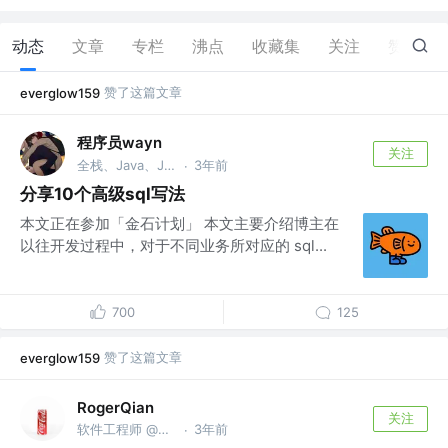
动态
文章
专栏
沸点
收藏集
关注
赞
11
赞了这篇文章
everglow159
程序员wayn
关注
全栈、Java、Javascript、Python、Php开发 @king pig
3年前
·
分享10个高级sql写法
本文正在参加「金石计划」 本文主要介绍博主在
以往开发过程中，对于不同业务所对应的 sql...
700
125
赞了这篇文章
everglow159
RogerQian
关注
软件工程师 @宁波银行
3年前
·