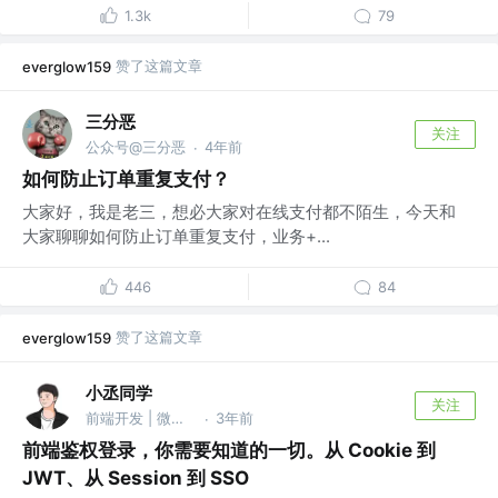
1.3k
79
赞了这篇文章
everglow159
三分恶
关注
公众号@三分恶
4年前
·
如何防止订单重复支付？
大家好，我是老三，想必大家对在线支付都不陌生，今天和
大家聊聊如何防止订单重复支付，业务+...
446
84
赞了这篇文章
everglow159
小丞同学
关注
前端开发 | 微信：Ljc-10c @字节跳动
3年前
·
前端鉴权登录，你需要知道的一切。从 Cookie 到
JWT、从 Session 到 SSO