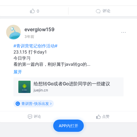
评论
0
everglow159
3年前
#青训营笔记创作活动#
23.1.15 打卡day1
今日学习
看的第一篇内容，刚好属于java转go的…
展开
给想转Go或者Go进阶同学的一些建议
juejin.cn
青训营-快乐出发
评论
点赞
APP内打开