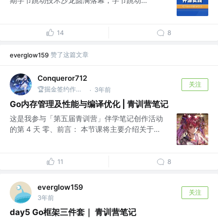
期字节跳动技术沙龙圆满落幕，字节跳动...
14
8
赞了这篇文章
everglow159
Conqueror712
关注
🏆掘金签约作者 @小红书
3年前
·
Go内存管理及性能与编译优化 | 青训营笔记
这是我参与「第五届青训营」伴学笔记创作活动
的第 4 天 零、前言： 本节课将主要介绍关于...
11
8
everglow159
关注
3年前
day5 Go框架三件套｜ 青训营笔记