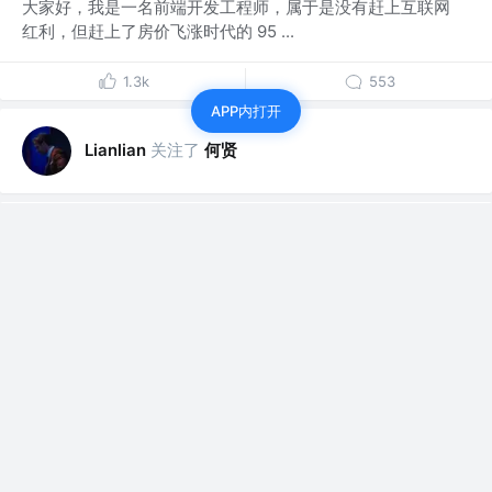
大家好，我是一名前端开发工程师，属于是没有赶上互联网
红利，但赶上了房价飞涨时代的 95 ...
1.3k
553
APP内打开
关注了
何贤
Lianlian
关注了
Lianlian
Moment
赞了这篇文章
Lianlian
华洛
关注
十年程序员，现AI产品负责人，AI产品升级专家。
1年前
·
聊一下MCP，希望能让各位清醒一点吧🧐
MCP这东西，别光看网上说，自己动手试试，一
试一个不吱声，来看看一个AI应用落地实战派对...