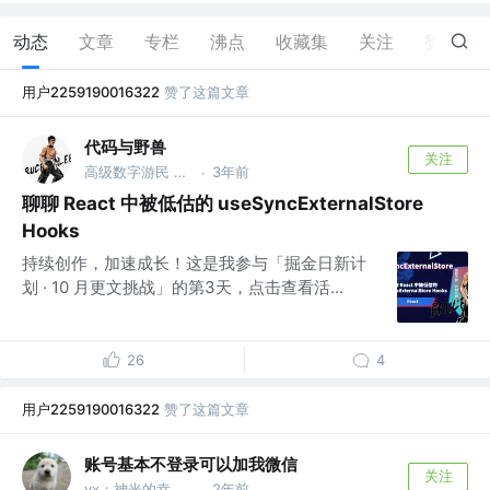
动态
文章
专栏
沸点
收藏集
关注
赞
2
用户2259190016322
赞了这篇文章
代码与野兽
关注
高级数字游民 @创业中
3年前
·
聊聊 React 中被低估的 useSyncExternalStore
Hooks
持续创作，加速成长！这是我参与「掘金日新计
划 · 10 月更文挑战」的第3天，点击查看活...
26
4
用户2259190016322
赞了这篇文章
账号基本不登录可以加我微信
关注
vx：神光的幸福生活
2年前
·