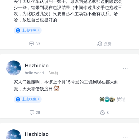
去年国庆坐车认识的一妹子。原以为是老家那边的顾虑会
少一些，结果到现在也没结果（中间牵过几次手也抱过三
次，为此吵过几次）只要自己不主动就不会有联系。哈
哈，放过自己也挺好的
上班摸鱼
点赞
33
Hezhibiao
hello world
·
3年前
家人们谁懂啊，本该上个月15号发的工资到现在都未到
账，天天靠借钱度日
赞过
上班摸鱼
29
3
Hezhibiao