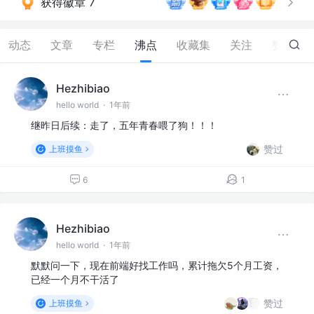
获得徽章 7
动态
文章
专栏
沸点
收藏集
关注
赞
3
Hezhibiao
hello world
·
1年前
继昨日后续：走了，五年青春喂了狗！！！
赞过
上班摸鱼
6
1
Hezhibiao
hello world
·
1年前
默默问一下，现在前端好找工作吗，累计拖欠5个月工资，
已经一个月不干活了
赞过
上班摸鱼