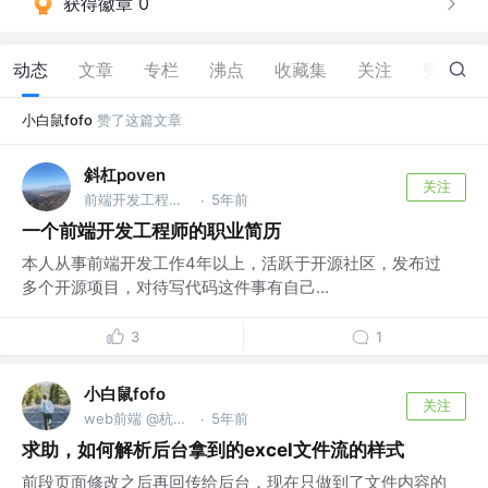
获得徽章 0
动态
文章
专栏
沸点
收藏集
关注
赞
3
小白鼠fofo
赞了这篇文章
斜杠poven
关注
前端开发工程师 @Github主页 : https://github.com/konglingwen94
5年前
·
一个前端开发工程师的职业简历
本人从事前端开发工作4年以上，活跃于开源社区，发布过
多个开源项目，对待写代码这件事有自己...
3
1
小白鼠fofo
关注
web前端 @杭州市华文信科
5年前
·
求助，如何解析后台拿到的excel文件流的样式
前段页面修改之后再回传给后台，现在只做到了文件内容的