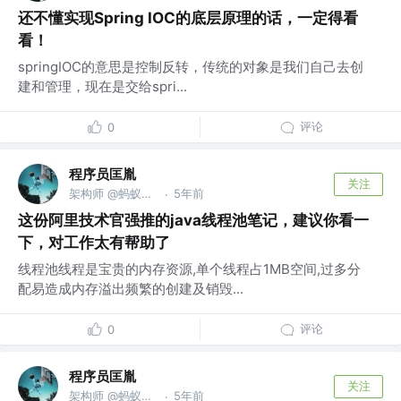
还不懂实现Spring IOC的底层原理的话，一定得看
看！
springIOC的意思是控制反转，传统的对象是我们自己去创
建和管理，现在是交给spri...
评论
0
程序员匡胤
关注
架构师 @蚂蚁金服
5年前
·
这份阿里技术官强推的java线程池笔记，建议你看一
下，对工作太有帮助了
线程池线程是宝贵的内存资源,单个线程占1MB空间,过多分
配易造成内存溢出频繁的创建及销毁...
评论
0
程序员匡胤
关注
架构师 @蚂蚁金服
5年前
·