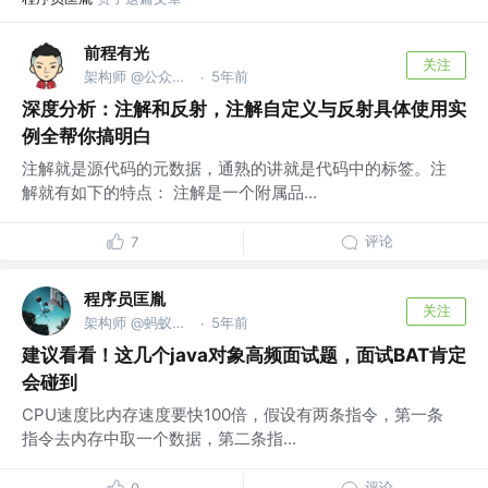
前程有光
关注
架构师 @公众号：前程有光
5年前
·
深度分析：注解和反射，注解自定义与反射具体使用实
例全帮你搞明白
注解就是源代码的元数据，通熟的讲就是代码中的标签。注
解就有如下的特点： 注解是一个附属品...
评论
7
程序员匡胤
关注
架构师 @蚂蚁金服
5年前
·
建议看看！这几个java对象高频面试题，面试BAT肯定
会碰到
CPU速度比内存速度要快100倍，假设有两条指令，第一条
指令去内存中取一个数据，第二条指...
评论