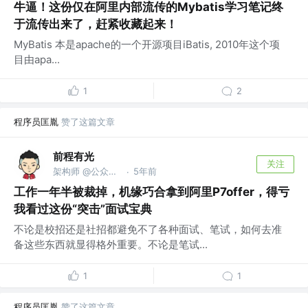
牛逼！这份仅在阿里内部流传的Mybatis学习笔记终
于流传出来了，赶紧收藏起来！
MyBatis 本是apache的一个开源项目iBatis, 2010年这个项
目由apa...
1
2
程序员匡胤
赞了这篇文章
前程有光
关注
架构师 @公众号：前程有光
5年前
·
工作一年半被裁掉，机缘巧合拿到阿里P7offer，得亏
我看过这份“突击”面试宝典
不论是校招还是社招都避免不了各种⾯试、笔试，如何去准
备这些东⻄就显得格外重要。不论是笔试...
1
1
程序员匡胤
赞了这篇文章