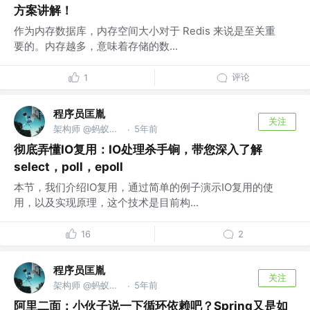
方案讲解！
作为内存数据库，内存空间大小对于 Redis 来说是至关重
要的。内存越多，意味着存储的数...
评论
1
程序员匡胤
关注
架构师 @蚂蚁金服
5年前
·
彻底弄懂IO复用：IO处理杀手锏，带您深入了解
select，poll，epoll
本节，我们介绍IO复用，通过简单的例子演示IO复用的使
用，以及实现原理，这个技术是目前构...
16
2
程序员匡胤
关注
架构师 @蚂蚁金服
5年前
·
阿里二面：小伙子说一下循环依赖吧？Spring又是如