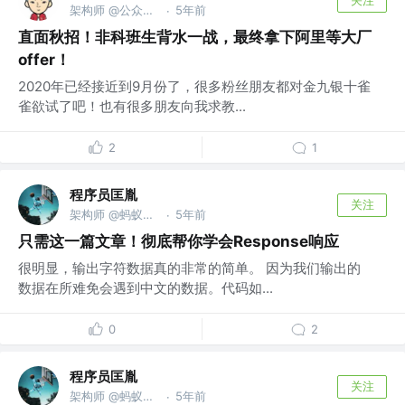
架构师 @公众号：前程有光
5年前
·
直面秋招！非科班生背水一战，最终拿下阿里等大厂
offer！
2020年已经接近到9月份了，很多粉丝朋友都对金九银十雀
雀欲试了吧！也有很多朋友向我求教...
2
1
程序员匡胤
关注
架构师 @蚂蚁金服
5年前
·
只需这一篇文章！彻底帮你学会Response响应
很明显，输出字符数据真的非常的简单。 因为我们输出的
数据在所难免会遇到中文的数据。代码如...
0
2
程序员匡胤
关注
架构师 @蚂蚁金服
5年前
·