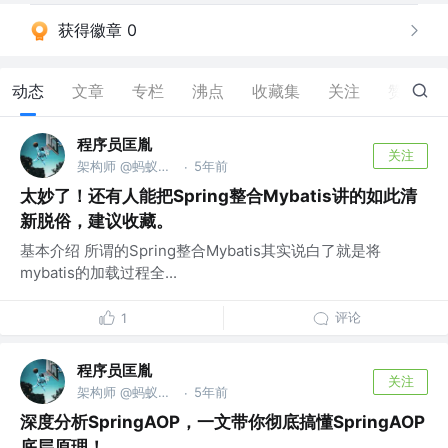
获得徽章 0
动态
文章
专栏
沸点
收藏集
关注
赞
3
程序员匡胤
关注
架构师 @蚂蚁金服
5年前
·
太妙了！还有人能把Spring整合Mybatis讲的如此清
新脱俗，建议收藏。
基本介绍 所谓的Spring整合Mybatis其实说白了就是将
mybatis的加载过程全...
评论
1
程序员匡胤
关注
架构师 @蚂蚁金服
5年前
·
深度分析SpringAOP，一文带你彻底搞懂SpringAOP
底层原理！