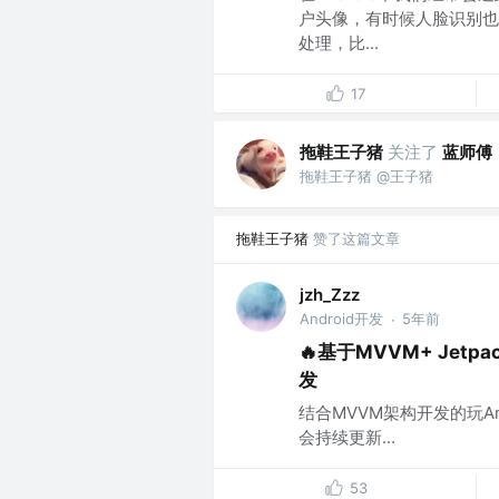
户头像，有时候人脸识别也
处理，比...
17
拖鞋王子猪
关注了
蓝师傅
拖鞋王子猪 @王子猪
拖鞋王子猪
赞了这篇文章
jzh_Zzz
Android开发
5年前
·
🔥基于MVVM+ Jetpack
发
结合MVVM架构开发的玩An
会持续更新...
53