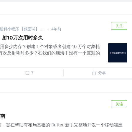
关注
公众号：ByteCode，大厂面试题解小程序 【猿面试】 开发者 @微信：hi-dhl
4年前
·
射10万次用时多久
多少内存？创建 1 个对象或者创建 10 万个对象耗
0 万次反射耗时多少？在我们的脑海中没有一个直观的
分享
7
关注
指南
南。旨在帮助有布局基础的 flutter 新手完整地开发一个移动端应