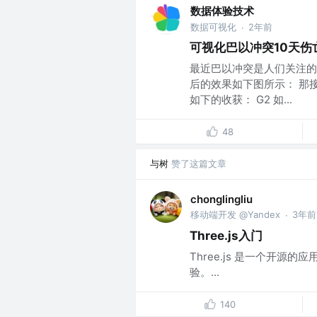
数据体验技术
数据可视化
2年前
·
可视化巴以冲突10天伤
最近巴以冲突是人们关注的
后的效果如下图所示： 那
如下的收获： G2 如...
48
与树
赞了这篇文章
chonglingliu
移动端开发 @Yandex
3年前
·
Three.js入门
Three.js 是一个开源的应
验。...
140