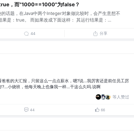
true，而"1000==1000"为false？
的话题，在Java中两个Integer对象做比较时，会产生意想不
果是：true。 而如果改成下面这样： 其运行结果是：...
分享
44
爸爸的大汇报，只留这么一点点薪水，嗯?说...我厉害还是前任员工厉
报好?…小烧班，他每天晚上也像我一样…干这么久吗.说啊
等人赞过
44
66