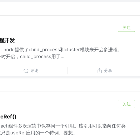
关注
进程开发
de提供了child_process和cluster模块来开启多进程。
开启，child_process用于...
评论
分享
关注
Ref()
 用于在 react 组件多次渲染中保存同一个引用。该引用可以指向任何类
点只是useRef应用的一个特例。要想...