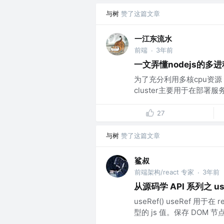
与树
赞了这篇文章
一江东流水
前端
3年前
·
一文弄懂nodejs的多
为了充分利用多核cpu资源，no
cluster主要用于在部署服务时
27
与树
赞了这篇文章
鲨叔
前端架构/react 专家
3年前
·
从源码学 API 系列之 use
useRef() useRef
型的 js 值。保存 DOM 节