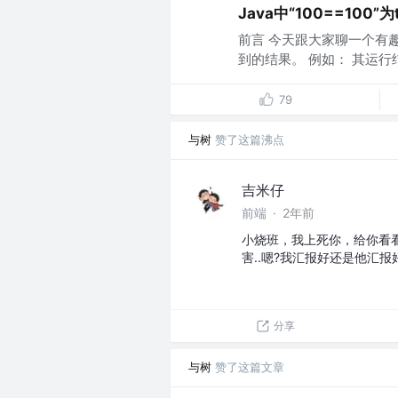
Java中“100==100”为
前言 今天跟大家聊一个有趣
到的结果。 例如： 其运行结
79
与树
赞了这篇沸点
吉米仔
前端
·
2年前
小烧班，我上死你，给你看看
害..嗯?我汇报好还是他汇
分享
与树
赞了这篇文章