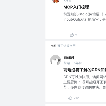
7月前
MCP入门梳理
前置知识-stdio(传输层) 什么
Input/Output）的缩
2
与树
赞了这篇文章
前端君
前端
5年前
·
前端必需了解的CDN知
CDN可以加快用户访问网
主要思路： 尽可能避开互
节，使内容传输的更快、更稳
212