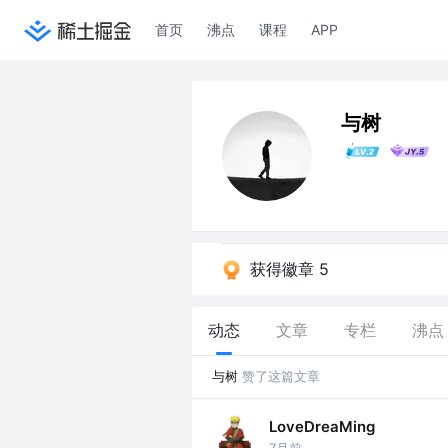
首页
沸点
课程
APP
与树
获得徽章 5
动态
文章
专栏
沸点
与树
赞了这篇文章
LoveDreaMing