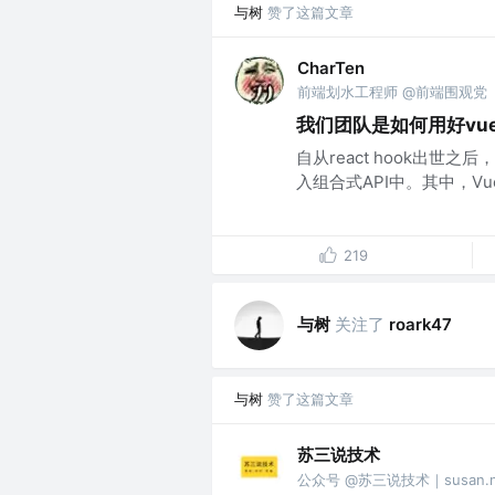
与树
赞了这篇文章
CharTen
前端划水工程师 @前端围观党
我们团队是如何用好vue3
自从react hook出
入组合式API中。其中，Vue2
219
与树
关注了
roark47
与树
赞了这篇文章
苏三说技术
公众号 @苏三说技术｜susan.ne