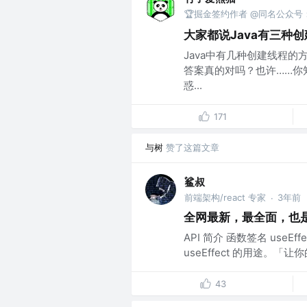
🏆掘金签约作者 @同名公众
大家都说Java有三种
Java中有几种创建线程的方
答案真的对吗？也许……你
惑...
171
与树
赞了这篇文章
鲨叔
前端架构/react 专家
3年前
·
全网最新，最全面，也是最深
API 简介 函数签名 useEffe
useEffect 的用途。「让
43