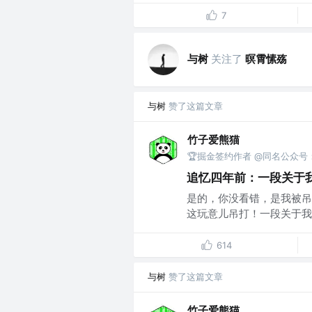
7
与树
关注了
暝霄愫殇
与树
赞了这篇文章
竹子爱熊猫
🏆掘金签约作者 @同名公众
追忆四年前：一段关于
是的，你没看错，是我被吊
这玩意儿吊打！一段关于我被吊
614
与树
赞了这篇文章
竹子爱熊猫