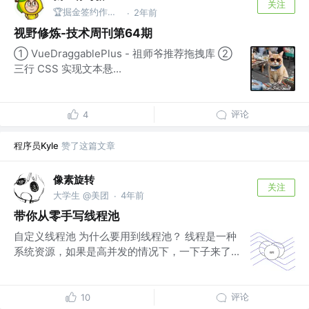
关注
🏆掘金签约作者 @前端攻城狮
2年前
·
视野修炼-技术周刊第64期
① VueDraggablePlus - 祖师爷推荐拖拽库 ②
三行 CSS 实现文本悬...
评论
4
程序员Kyle
赞了这篇文章
像素旋转
关注
大学生 @美团
4年前
·
带你从零手写线程池
自定义线程池 为什么要用到线程池？ 线程是一种
系统资源，如果是高并发的情况下，一下子来了...
评论
10