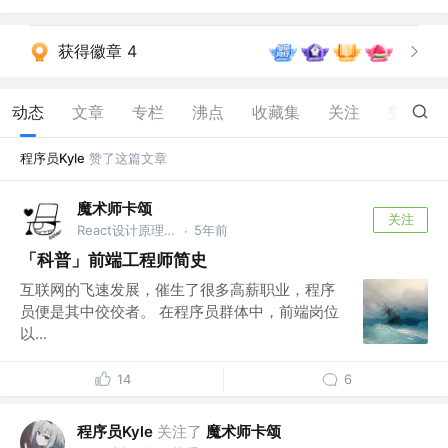
获得徽章 4
动态
文章
专栏
沸点
收藏集
关注
赞
44
程序员Kyle
赞了这篇文章
魔术师卡颂
关注
React设计原理 作者 @裸辞前是前端｜自由职业3年
5年前
·
「科普」前端工程师简史
互联网的飞速发展，催生了很多高薪职业，程序
员便是其中佼佼者。 在程序员群体中，前端岗位
以...
14
6
程序员Kyle
关注了
魔术师卡颂