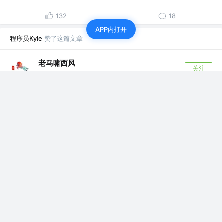
132
18
APP内打开
程序员Kyle
赞了这篇文章
老马啸西风
关注
自由职业者
8年前
·
java retry(重试) spring retry, guava retrying 详解
java retry 的一步步实现机制。 产品经理：实现一个按条
件，查询用户信息的服务。...
21
2
程序员Kyle
关注了
阿里巴巴大淘宝技术
Java后台研发 @快手
程序员Kyle
赞了这篇文章