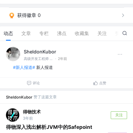
获得徽章 0
动态
文章
专栏
沸点
收藏集
关注
赞
2
SheldonKubor
高级开发工程师 @京东
·
2年前
#新人报道#
新人报道
评论
点赞
赞了这篇文章
SheldonKubor
得物技术
关注
3年前
得物深入浅出解析JVM中的Safepoint