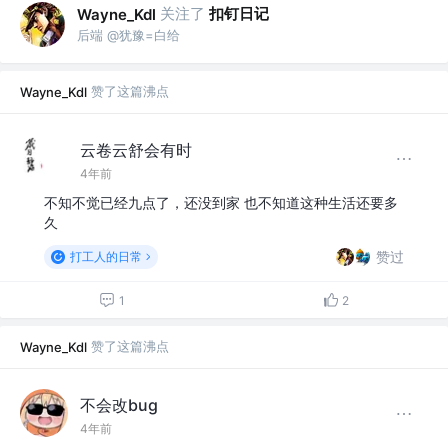
关注了
扣钉日记
Wayne_Kdl
后端 @犹豫=白给
赞了这篇沸点
Wayne_Kdl
云卷云舒会有时
4年前
不知不觉已经九点了，还没到家 也不知道这种生活还要多
久
赞过
打工人的日常
1
2
赞了这篇沸点
Wayne_Kdl
不会改bug
4年前