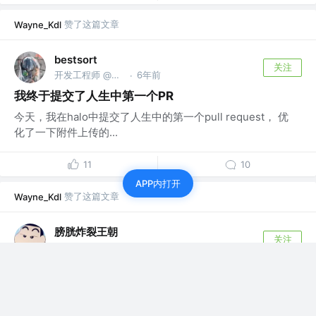
赞了这篇文章
Wayne_Kdl
bestsort
关注
开发工程师 @淘宝(中国)软件有限公司
6年前
·
我终于提交了人生中第一个PR
今天，我在halo中提交了人生中的第一个pull request， 优
化了一下附件上传的...
11
10
APP内打开
赞了这篇文章
Wayne_Kdl
膀胱炸裂王朝
关注
虚幻5引擎架构师 @任天堂[京都开发本部] (kyoto)
6年前
·
parallelStream使用的一个小陷阱
这里其实看过我前面一篇介绍stream流式使用技
巧的朋友马上就能看出错误所在了。 那么准...