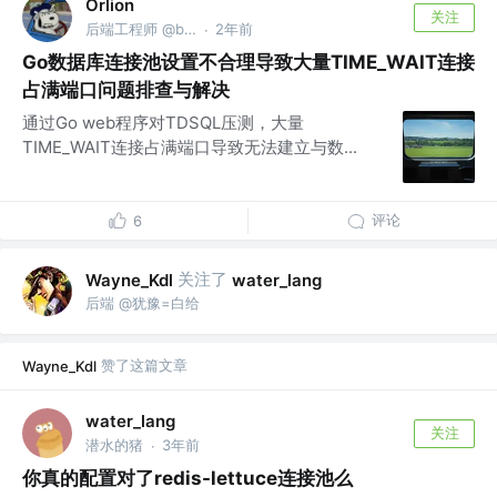
Orlion
关注
后端工程师 @blog.fanscore.cn
2年前
·
Go数据库连接池设置不合理导致大量TIME_WAIT连接
占满端口问题排查与解决
通过Go web程序对TDSQL压测，大量
TIME_WAIT连接占满端口导致无法建立与数...
评论
6
关注了
Wayne_Kdl
water_lang
后端 @犹豫=白给
赞了这篇文章
Wayne_Kdl
water_lang
关注
潜水的猪
3年前
·
你真的配置对了redis-lettuce连接池么