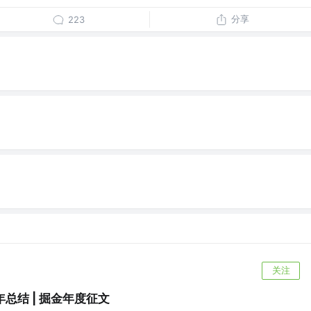
分享
223
关注
0年总结 | 掘金年度征文