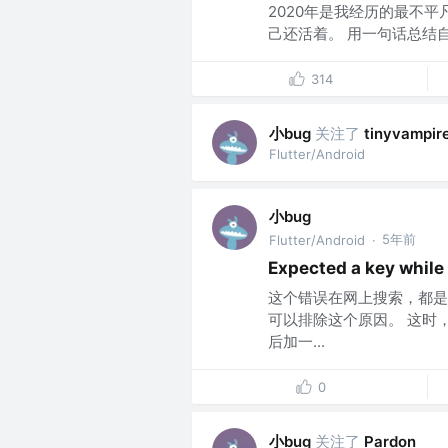
2020年是我经历的最不
己还活着。 用一句话总结自己的
314
小bug
关注了
tinyvampir
Flutter/Android
小bug
5年前
Flutter/Android
·
Expected a key whil
这个错误在网上搜索，都是
可以排除这个原因。 这时，
后加一...
0
小bug
关注了
Pardon