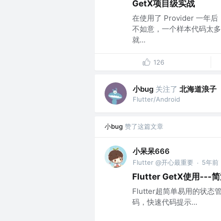
GetX项目级实战
在使用了 Provider 一
不如意，一个样本代码太多，
就...
126
小bug
关注了
北海道浪子
Flutter/Android
小bug
赞了这篇文章
小呆呆666
Flutter @开心最重要
5年前
·
Flutter GetX使用-
Flutter超简单易用的状
码，快速代码提示...