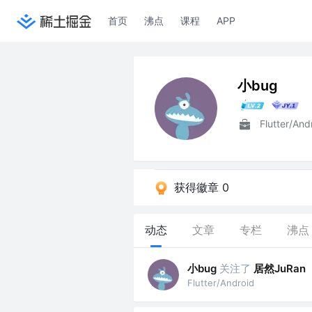
首页
沸点
课程
APP
小bug
Flutter/And
获得徽章 0
动态
文章
专栏
沸点
小bug
关注了
居然JuRan
Flutter/Android