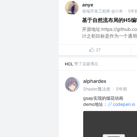
anye
前端开发工程师 @小米
5年
·
基于自然流布局的H5编辑器b
开源地址:https://github.co
计之初目标是作为一个通用的
27
赞了这篇沸点
HCL
alphardex
Shader魔法使
·
5年前
gsap实现的烟花动画
demo地址：
codepen.io