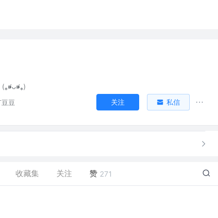
(⁎⁍̴̛ᴗ⁍̴̛⁎)
关注
私信
打豆豆
收藏集
关注
赞
271