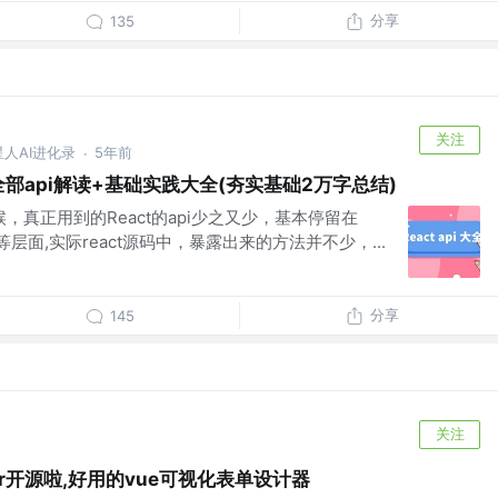
分享
135
关注
外星人AI进化录
5年前
·
ct全部api解读+基础实践大全(夯实基础2万字总结)
候，真正用到的React的api少之又少，基本停留在
memo等层面,实际react源码中，暴露出来的方法并不少，...
分享
145
关注
signer开源啦,好用的vue可视化表单设计器