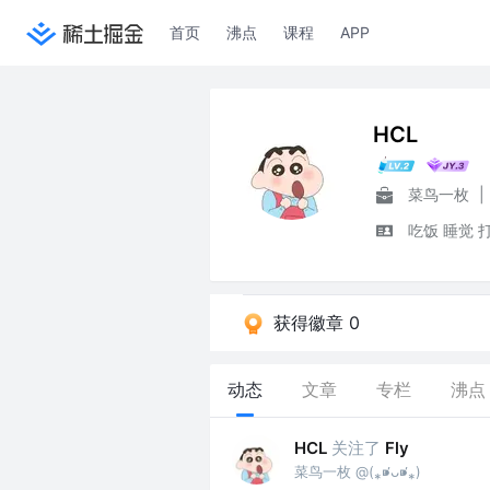
首页
沸点
课程
APP
HCL
菜鸟一枚
|
吃饭 睡觉 
获得徽章 0
动态
文章
专栏
沸点
关注了
HCL
Fly
菜鸟一枚 @(⁎⁍̴̛ᴗ⁍̴̛⁎)