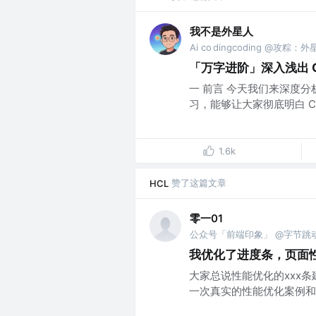
我不是外星人
Ai co dingcoding @攻粽：
「万字进阶」深入浅出 Com
一 前言 今天我们来深度分析一
习，能够让大家彻底明白 Comm
1.6k
赞了这篇文章
HCL
零一01
公众号「前端印象」 @字节跳
我优化了进度条，页面性
大家总说性能优化的xxx
一次真实的性能优化案例和原