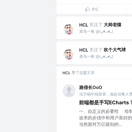
912
关注了
大帅老猿
HCL
菜鸟一枚 @(⁎⁍̴̛ᴗ⁍̴̛⁎)
关注了
吹个大气球
HCL
菜鸟一枚 @(⁎⁍̴̛ᴗ⁍̴̛⁎)
赞了这篇文章
HCL
路很长OoO
前端都是手写ECharts 
一、自定义的必要性 绘制
追求的步伐中和用户喜好的
当然面对万亿级别的...