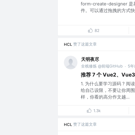
form-create-designe
件。可以通过拖拽的方式快
82
赞了这篇文章
HCL
天明夜尽
全栈修炼 @前端GitHub
5年
·
推荐 7 个 Vue2、V
1. 为什么要学习源码 ?
给自己设限，不要让你周围
样，你看的高分作文越...
1.3k
赞了这篇文章
HCL