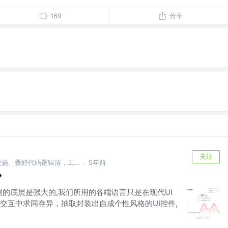
分享
169
关注
洗尽锅中残留香，做起佳肴人赞扬。叠好代码逻辑清，工作生活两不忘。 @老婆在的地方🥰
5年前
·
?
的底层是强大的,我们所用的各端语言只是在现代UI
交互中求同存异，抽取封装出自成个性风格的UI控件,