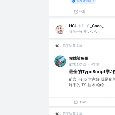
掘友请回答
分享
关注了
HCL
_Coco_
菜鸟一枚 @(⁎⁍̴̛ᴗ⁍̴̛⁎)
赞了这篇文章
HCL
前端鲨鱼哥
前端 @外企
4年前
·
最全的TypeScript学
前言 Hello 大家好 我
释手的 TS 技术 哈哈...
1.6k
赞了这篇文章
HCL