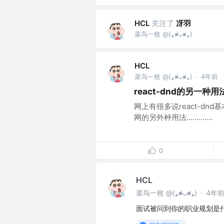
关注了
冴羽
HCL
菜鸟一枚 @(⁎⁍̴̛ᴗ⁍̴̛⁎)
HCL
4年前
菜鸟一枚 @(⁎⁍̴̛ᴗ⁍̴̛⁎)
·
react-dnd的另一种用
网上有很多说react-d
网的另外种用法.............
0
HCL
菜鸟一枚 @(⁎⁍̴̛ᴗ⁍̴̛⁎)
·
4年
面试被问到你的职业规划是