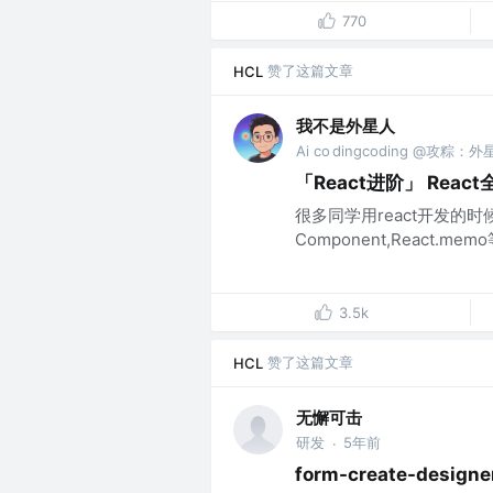
770
赞了这篇文章
HCL
我不是外星人
Ai co dingcoding @攻粽：
「React进阶」 Rea
很多同学用react开发的时
Component,React.
3.5k
赞了这篇文章
HCL
无懈可击
研发
5年前
·
form-create-de