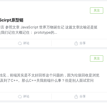
关注
cirpt原型链
 前言 参照文章 JavaScript 世界万物诞生记 这篇文章比喻还是挺
记住大概记住： prototype的...
评论
分享
关注
个人拙见，前端其实是不太好回答这个问题的，因为垃圾回收是浏览
及到了C++。那么C++关我前端什么事？但是别人面试官问
评论
分享