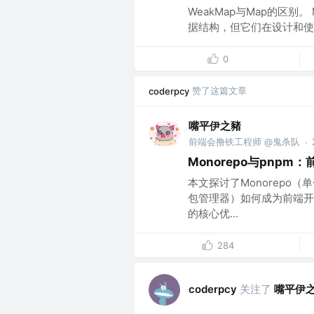
WeakMap与Map的区别。 
据结构，但它们在设计和使用
0
赞了这篇文章
coderpcy
嘴平伊之豬
前端会撸铁工程师 @鬼杀队
·
Monorepo与pnp
本文探讨了Monorepo（单
包管理器）如何成为前端开发
的核心优...
284
关注了
嘴平伊
coderpcy