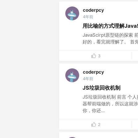
coderpcy
4年前
用比喻的方式理解JavaS
JavaScirpt原型链的探索
好的，看完就理解了。 首先我们
3
coderpcy
4年前
JS垃圾回收机制
JS垃圾回收机制 前言 
器帮前端做的，所以这就涉
你，你还...
2