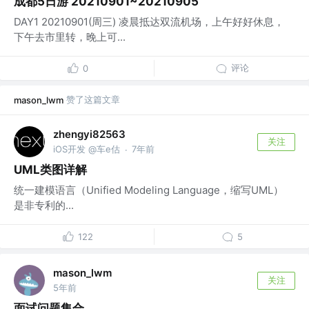
成都5日游 20210901~20210905
DAY1 20210901(周三) 凌晨抵达双流机场，上午好好休息，
下午去市里转，晚上可...
评论
0
赞了这篇文章
mason_lwm
zhengyi82563
关注
iOS开发 @车e估
7年前
·
UML类图详解
统一建模语言（Unified Modeling Language，缩写UML）
是非专利的...
122
5
mason_lwm
关注
5年前
面试问题集合