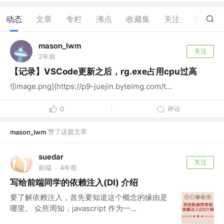
动态
文章
专栏
沸点
收藏集
关注
赞
5
mason_lwm
关注
2年前
【记录】VSCode更新之后，rg.exe占用cpu过高
![image.png](https://p9-juejin.byteimg.com/t...
评论
0
赞了这篇文章
mason_lwm
suedar
关注
前端
4年前
·
写给前端同学的依赖注入(DI) 介绍
要了解依赖注入，首先要知道这个概念的缘由是
哪里。 众所周知，javascript 作为一...