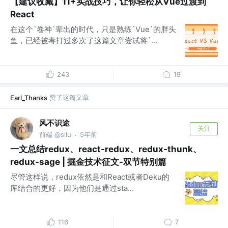
【建议收藏】11+实战技巧，让你轻松从Vue过渡到
React
在这个`卷神`辈出的时代，只是熟练`Vue`的胖头
鱼，已经被毒打过多次了这篇文章尝试将`...
243
19
赞了这篇文章
Earl_Thanks
风不识途
关注
前端 @silu
5年前
·
一文总结redux、react-redux、redux-thunk、
redux-sage | 掘金技术征文-双节特别篇
尽管这样说，redux依然是和React或者Deku的
库结合的更好，因为他们是通过sta...
116
7