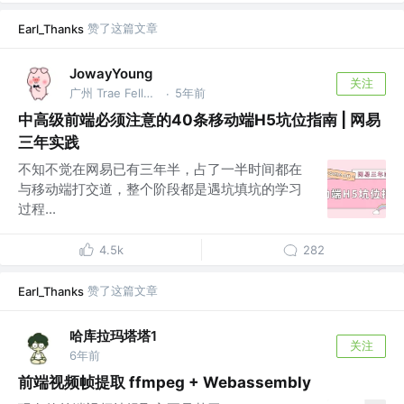
赞了这篇文章
Earl_Thanks
JowayYoung
关注
广州 Trae Fellow，前网易资深前端，总结大师 @网易
5年前
·
中高级前端必须注意的40条移动端H5坑位指南 | 网易
三年实践
不知不觉在网易已有三年半，占了一半时间都在
与移动端打交道，整个阶段都是遇坑填坑的学习
过程...
4.5k
282
赞了这篇文章
Earl_Thanks
哈库拉玛塔塔1
关注
6年前
前端视频帧提取 ffmpeg + Webassembly