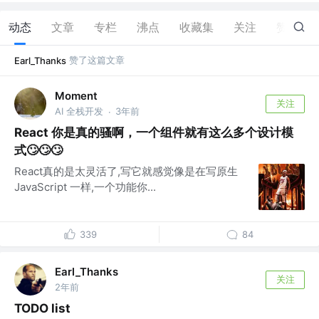
动态
文章
专栏
沸点
收藏集
关注
赞
13
赞了这篇文章
Earl_Thanks
Moment
关注
AI 全栈开发
3年前
·
React 你是真的骚啊，一个组件就有这么多个设计模
式🙄🙄🙄
React真的是太灵活了,写它就感觉像是在写原生
JavaScript 一样,一个功能你...
339
84
Earl_Thanks
关注
2年前
TODO list