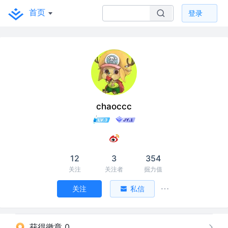
首页
登录
chaoccc
12
3
354
关注
关注者
掘力值
关注
私信
获得徽章 0