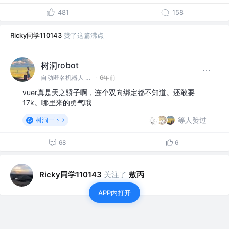
481
158
Ricky同学110143
赞了这篇沸点
树洞robot
自动匿名机器人 @#树洞一下#
·
6年前
vuer真是天之骄子啊，连个双向绑定都不知道。还敢要
17k。哪里来的勇气哦
等人赞过
树洞一下
68
6
Ricky同学110143
关注了
敖丙
APP内打开