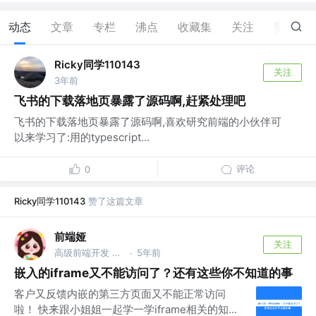
动态
文章
专栏
沸点
收藏集
关注
赞
7
Ricky同学110143
关注
3年前
飞书的下载落地页暴露了源码啊,赶紧处理吧
飞书的下载落地页暴露了源码啊,喜欢研究前端的小伙伴可
以来学习了:用的typescript...
评论
0
Ricky同学110143
赞了这篇文章
前端娅
关注
高级前端开发 @有趣的知识@程序媛最可爱
5年前
·
嵌入的iframe又不能访问了？还有这些你不知道的事
客户又反馈内嵌的第三方页面又不能正常访问
啦！ 快来跟小姐姐一起学一学iframe相关的知...