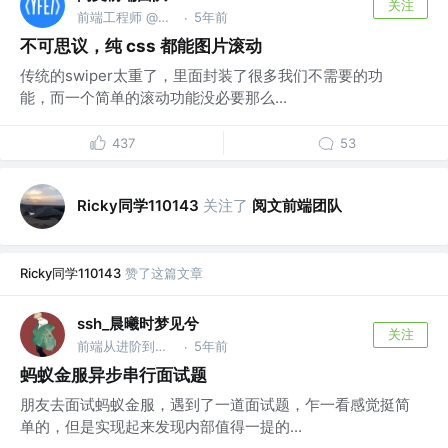
关注
前端工程师 @上海阅文信息技术有限公司
5年前
·
不可思议，纯 css 都能图片滚动
传统的swiper太重了，里面封装了很多我们不需要的功
能，而一个简单的滚动功能没必要那么...
437
53
Ricky同学110143
关注了
阅文前端团队
Ricky同学110143
赞了这篇文章
ssh_晨曦时梦见兮
关注
前端从进阶到入院 @字节跳动
5年前
·
蚂蚁金服异步串行面试题
朋友去面试蚂蚁金服，遇到了一道面试题，乍一看感觉挺简
单的，但是实现起来发现内部值得一提的...