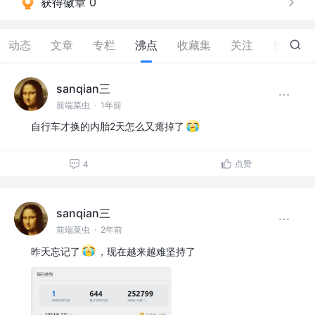
获得徽章 0
动态
文章
专栏
沸点
收藏集
关注
赞
84
sanqian三
前端菜虫
·
1年前
自行车才换的内胎2天怎么又瘪掉了
点赞
4
sanqian三
前端菜虫
·
2年前
昨天忘记了
，现在越来越难坚持了