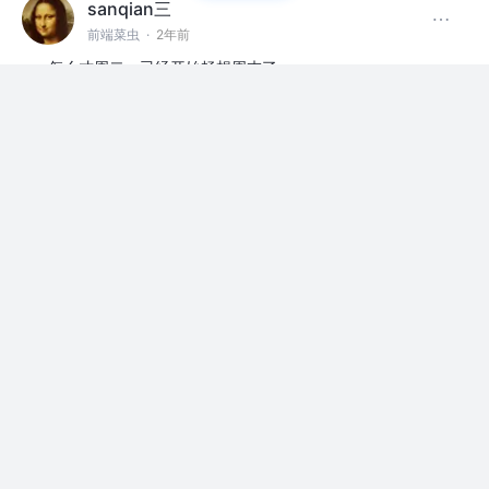
sanqian三
前端菜虫
·
2年前
怎么才周二，已经开始畅想周末了
评论
点赞
sanqian三
前端菜虫
·
2年前
上新东西了诶
点赞
2