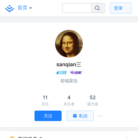
首页
登录
sanqian三
前端菜虫
11
4
52
关注
关注者
掘力值
关注
私信