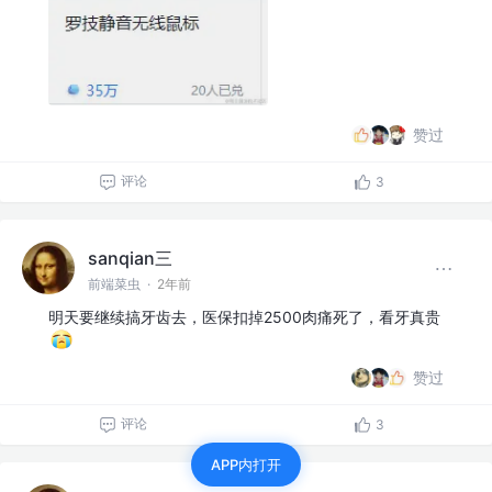
赞过
评论
3
sanqian三
前端菜虫
·
2年前
明天要继续搞牙齿去，医保扣掉2500肉痛死了，看牙真贵
赞过
评论
3
APP内打开