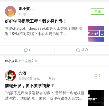
那小孩儿
关注
1年前
好好学习提示工程？我选择作弊！
觉得chatgpt、deepseek都是人工智障？胡编滥
造？驴唇不对马嘴？来看看提示词工...
评论
0
那小孩儿
赞了这篇文章
九酒
关注
前端/鸿蒙 @九酒大人
1年前
·
前端开发，要不要学鸿蒙？
“鸿蒙不是所有前端都会的嘛？”曾经和一名老板聊
过鸿蒙，他如是说。 确实，或许有很多人会觉...