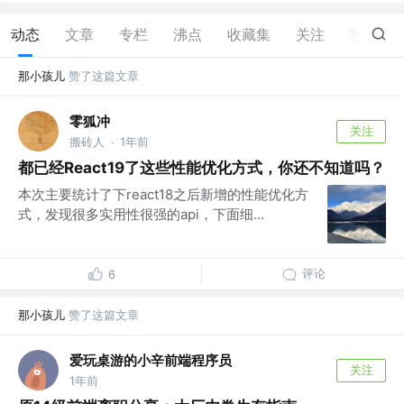
动态
文章
专栏
沸点
收藏集
关注
赞
75
那小孩儿
赞了这篇文章
零狐冲
关注
搬砖人
1年前
·
都已经React19了这些性能优化方式，你还不知道吗？
本次主要统计了下react18之后新增的性能优化方
式，发现很多实用性很强的api，下面细...
评论
6
那小孩儿
赞了这篇文章
爱玩桌游的小辛前端程序员
关注
1年前