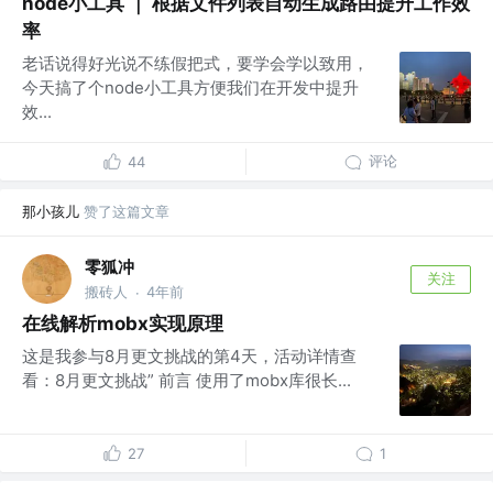
node小工具 ｜ 根据文件列表自动生成路由提升工作效
率
老话说得好光说不练假把式，要学会学以致用，
今天搞了个node小工具方便我们在开发中提升
效...
评论
44
那小孩儿
赞了这篇文章
零狐冲
关注
搬砖人
4年前
·
在线解析mobx实现原理
这是我参与8月更文挑战的第4天，活动详情查
看：8月更文挑战” 前言 使用了mobx库很长...
27
1