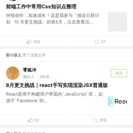
前端工作中常用Css知识点整理
持续创作，加速成长！这是我参与「掘金日新计
划 · 10 月更文挑战」的第5天，点击查看活...
562
57
那小孩儿
赞了这篇文章
零狐冲
关注
搬砖人
4年前
·
8月更文挑战｜react手写实现渲染JSX普通版
React是用于构建用户界面的`JavaScript`库， 起
源于`Facebook`的...
评论
52