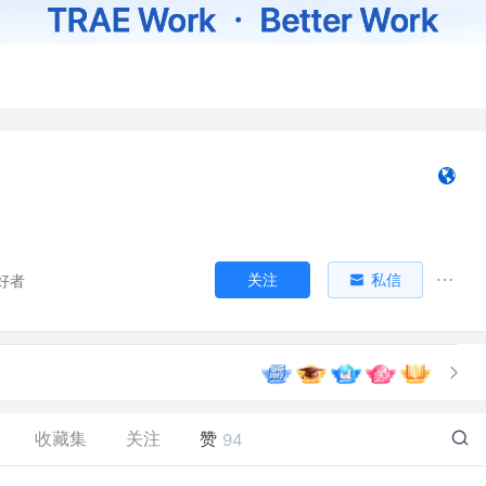
关注
私信
好者
收藏集
关注
赞
94