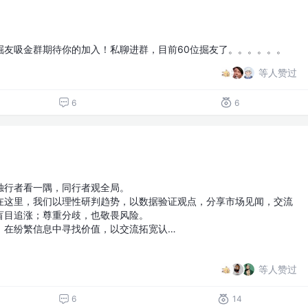
掘友吸金群期待你的加入！私聊进群，目前60位掘友了。。。。。。
等人赞过
6
6
独行者看一隅，同行者观全局。
在这里，我们以理性研判趋势，以数据验证观点，分享市场见闻，交流
盲目追涨；尊重分歧，也敬畏风险。
，在纷繁信息中寻找价值，以交流拓宽认…
等人赞过
6
14