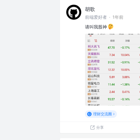
胡歌
前端爱好者
·
1年前
请叫我股神
理财交流圈
分享