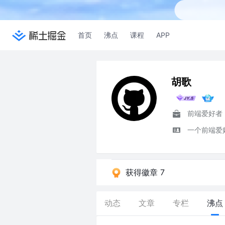
首页
沸点
课程
APP
胡歌
前端爱好者
一个前端爱
获得徽章 7
动态
文章
专栏
沸点