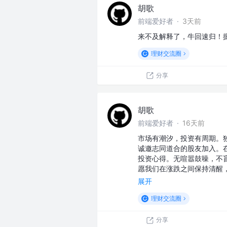
胡歌
前端爱好者
·
3天前
来不及解释了，牛回速归！
理财交流圈
分享
胡歌
前端爱好者
·
16天前
市场有潮汐，投资有周期。
诚邀志同道合的股友加入。
投资心得。无喧嚣鼓噪，不
愿我们在涨跌之间保持清醒
展开
理财交流圈
分享