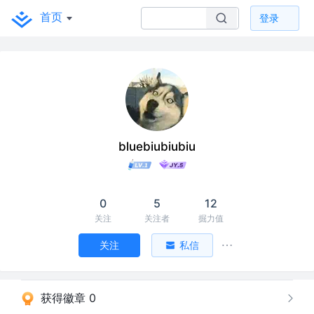
首页
登录
bluebiubiubiu
0
5
12
关注
关注者
掘力值
关注
私信
获得徽章 0