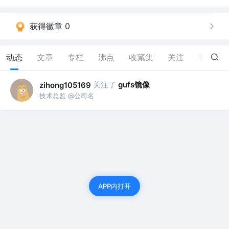
获得徽章 0
动态
文章
专栏
沸点
收藏集
关注
赞
0
关注了
gufs镜像
zihong105169
技术总监 @公司名
APP内打开