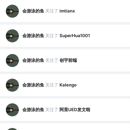
会游泳的鱼
关注了
imtianx
会游泳的鱼
关注了
SuperHua1001
会游泳的鱼
关注了
创宇前端
会游泳的鱼
关注了
Kalengo
会游泳的鱼
关注了
阿里UED发文啦