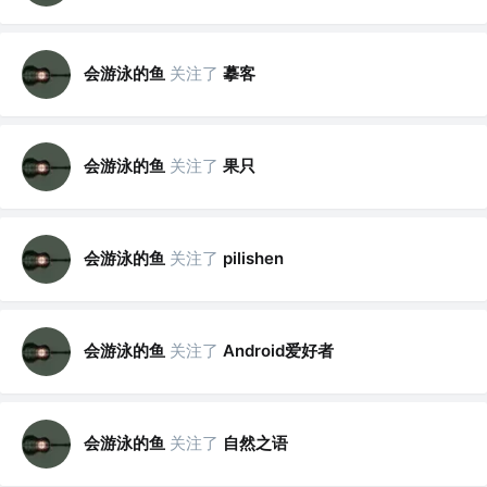
会游泳的鱼
关注了
摹客
会游泳的鱼
关注了
果只
会游泳的鱼
关注了
pilishen
会游泳的鱼
关注了
Android爱好者
会游泳的鱼
关注了
自然之语