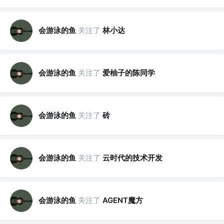
会游泳的鱼
关注了
林小达
会游泳的鱼
关注了
爱柚子的陈同学
会游泳的鱼
关注了
砖
会游泳的鱼
关注了
云时代的技术开发
会游泳的鱼
关注了
AGENT魔方