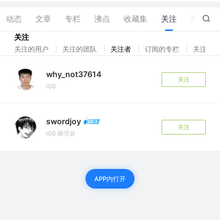
动态
文章
专栏
沸点
收藏集
关注
赞
0
关注
关注的用户
关注的团队
关注者
订阅的专栏
关注标
why_not37614
关注
iOS
swordjoy
关注
iOS @浮游
APP内打开